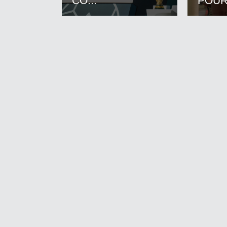
CO...
POUR.