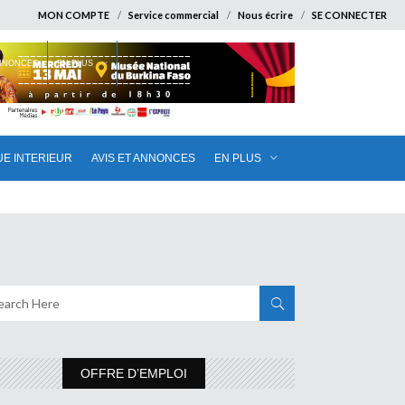
MON COMPTE
Service commercial
Nous écrire
SE CONNECTER
ANNONCES
EN PLUS
UE INTERIEUR
AVIS ET ANNONCES
EN PLUS
OFFRE D’EMPLOI