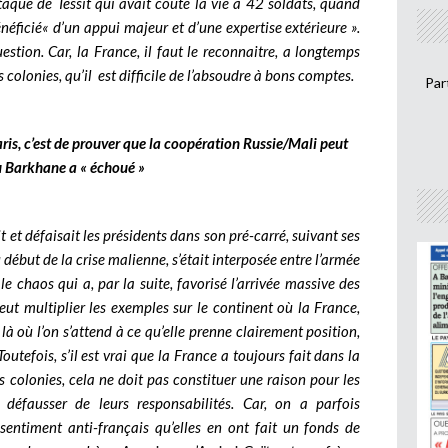
aque de Tessit qui avait coûté la vie à 42 soldats, quand
énéficié« d’un appui majeur et d’une expertise extérieure ».
estion. Car, la France, il faut le reconnaitre, a longtemps
s colonies, qu’il est difficile de l’absoudre à bons comptes.
Par
is, c’est de prouver que la coopération Russie/Mali peut
où Barkhane a « échoué »
t et défaisait les présidents dans son pré-carré, suivant ses
début de la crise malienne, s’était interposée entre l’armée
e chaos qui a, par la suite, favorisé l’arrivée massive des
eut multiplier les exemples sur le continent où la France,
 là où l’on s’attend à ce qu’elle prenne clairement position,
 Toutefois, s’il est vrai que la France a toujours fait dans la
s colonies, cela ne doit pas constituer une raison pour les
 défausser de leurs responsabilités. Car, on a parfois
 sentiment anti-français qu’elles en ont fait un fonds de