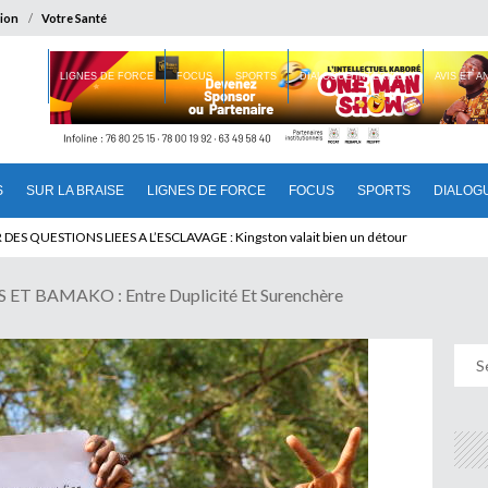
ion
Votre Santé
 BRAISE
LIGNES DE FORCE
FOCUS
SPORTS
DIALOGUE INTERIEUR
AVIS ET 
S
SUR LA BRAISE
LIGNES DE FORCE
FOCUS
SPORTS
DIALOG
T BENINOIS : Quand Patrice quitte le pouvoir sans partir !
DES QUESTIONS LIEES A L’ESCLAVAGE : Kingston valait bien un détour
T BAMAKO : Entre Duplicité Et Surenchère