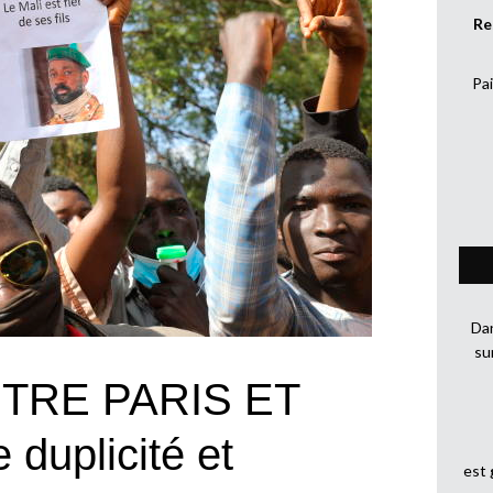
Re
Pai
Dan
su
TRE PARIS ET
duplicité et
est