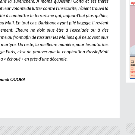
ns la surenchère. A moins qu’Assimi Goïta et ses frères
 leur volonté de lutter contre l’insécurité, n’aient trouvé là
é à combattre le terrorisme qui, aujourd’hui plus qu’hier,
au Mali. En tout cas, Barkhane ayant plié bagage, il revient
ement. L’heure ne doit plus être à l’escalade ou à des
e au front afin de rassurer les Maliens qui ne savent plus
le martyre. Du reste, la meilleure manière, pour les autorités
ge Paris, c’est de prouver que la coopération Russie/Mali
 a « échoué » en près d’une décennie.
oundi OUOBA