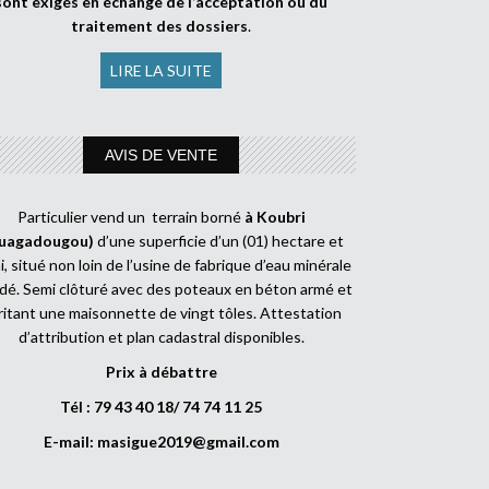
sont exigés en échange de l’acceptation ou du
traitement des dossiers
.
LIRE LA SUITE
AVIS DE VENTE
Particulier vend un terrain borné
à Koubri
uagadougou)
d’une superficie d’un (01) hectare et
, situé non loin de l’usine de fabrique d’eau minérale
dé. Semi clôturé avec des poteaux en béton armé et
ritant une maisonnette de vingt tôles. Attestation
d’attribution et plan cadastral disponibles.
Prix à débattre
Tél : 79 43 40 18/ 74 74 11 25
E-mail:
masigue2019@gmail.com