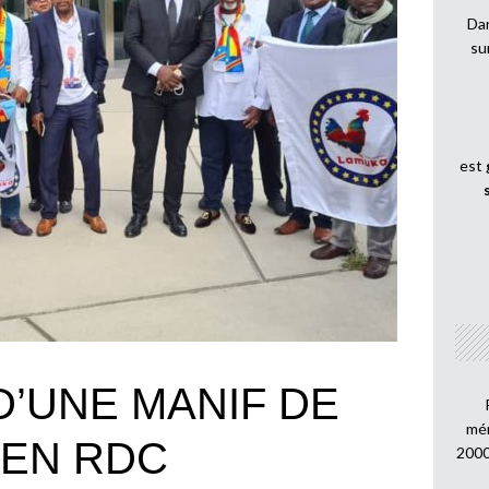
Dan
su
est
’UNE MANIF DE
mén
 EN RDC
2000