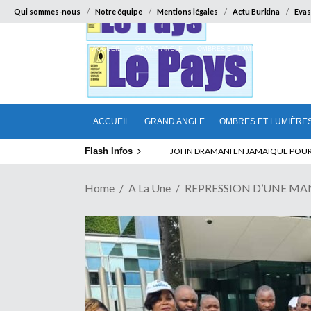
Qui sommes-nous
Notre équipe
Mentions légales
Actu Burkina
Evas
ACCUEIL
GRAND ANGLE
OMBRES ET LUMIÈRES
SUR LA
ACCUEIL
GRAND ANGLE
OMBRES ET LUMIÈRE
Flash Infos
ABSENCE PROLONGEE DE PAUL BIYA D
Home
A La Une
REPRESSION D’UNE MAN