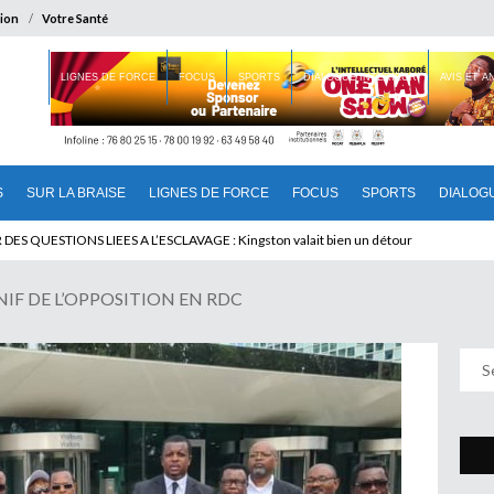
ion
Votre Santé
 BRAISE
LIGNES DE FORCE
FOCUS
SPORTS
DIALOGUE INTERIEUR
AVIS ET 
S
SUR LA BRAISE
LIGNES DE FORCE
FOCUS
SPORTS
DIALOG
U CAMEROUN : Qui pilote le Cameroun ?
IF DE L’OPPOSITION EN RDC