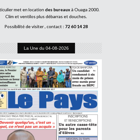
ticulier met en location
des bureaux
à Ouaga 2000.
Clim et ventilos plus débarras et douches.
Possibilité de visiter , contact :
72 60 14 28
La Une du 04-08-2026