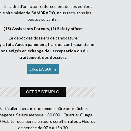
s le cadre d’un futur renforcement de ses équipes
r le site minier de
SAMBRADO
, nous recrutons les
postes suivants :
(15) Assistants Foreurs, (1) Safety officer
Le dépôt des dossiers de candidature
gratuit
.
Aucun paiement, frais ou contrepartie ne
sont exigés en échange de l’acceptation ou du
traitement des dossiers
.
LIRE LA SUITE
OFFRE D’EMPLOI
Particulier cherche une femme mûre pour tâches
agères. Salaire mensuel : 30 000 . Quartier Ouaga
. Habiter quartiers alentours serait un atout. Heures
de service de 07 h à 15h 30.