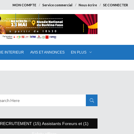
MON COMPTE
Service commercial
Nous écrire
SE CONNECTER
ANNONCES
EN PLUS
UE INTERIEUR
AVIS ET ANNONCES
EN PLUS
RECRUTEMENT (15) Assistants Foreurs et (1)
Safety officer