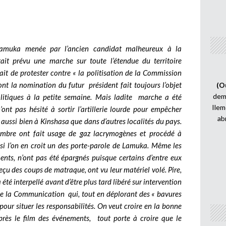
n Lamuka menée par l’ancien candidat malheureux à la
tait prévu une marche sur toute l’étendue du territoire
ait de protester contre « la politisation de la Commission
nt la nomination du futur président fait toujours l’objet
(O
demi
olitiques à la petite semaine. Mais ladite marche a été
Ilem
ont pas hésité à sortir l’artillerie lourde pour empêcher
ab
 aussi bien à Kinshasa que dans d’autres localités du pays.
nombre ont fait usage de gaz lacrymogènes et procédé à
, si l’on en croit un des porte-parole de Lamuka. Même les
ments, n’ont pas été épargnés puisque certains d’entre eux
eçu des coups de matraque, ont vu leur matériel volé. Pire,
 a été interpellé avant d’être plus tard libéré sur intervention
 de la Communication qui, tout en déplorant des « bavures
pour situer les responsabilités. On veut croire en la bonne
près le film des événements, tout porte à croire que le