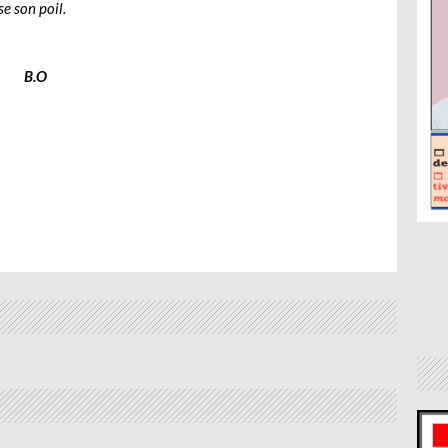
e son poil.
B.O