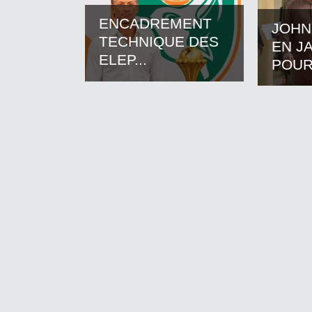
ENCADREMENT
JOHN
TECHNIQUE DES
EN J
ELEP...
POUR.