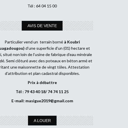
Tél : 64 04 15 00
AVIS DE VENTE
Particulier vend un terrain borné
à Koubri
uagadougou)
d’une superficie d’un (01) hectare et
, situé non loin de l’usine de fabrique d’eau minérale
dé. Semi clôturé avec des poteaux en béton armé et
ritant une maisonnette de vingt tôles. Attestation
d’attribution et plan cadastral disponibles.
Prix à débattre
Tél : 79 43 40 18/ 74 74 11 25
E-mail:
masigue2019@gmail.com
A LOUER