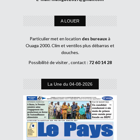
A LOUER
Particulier met en location
des bureaux
à
Ouaga 2000. Clim et ventilos plus débarras et
douches.
Possibilité de visiter , contact :
72 60 14 28
La Une du 04-08-2026