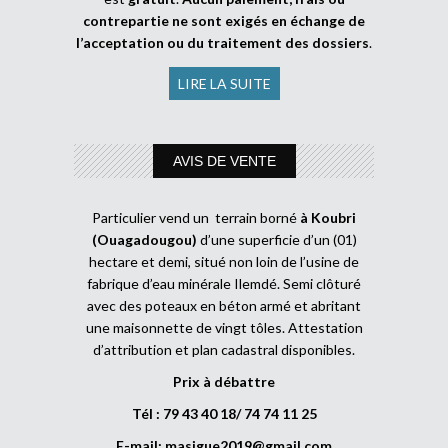
contrepartie ne sont exigés en échange de
l’acceptation ou du traitement des dossiers
.
LIRE LA SUITE
AVIS DE VENTE
Particulier vend un terrain borné
à Koubri
(Ouagadougou)
d’une superficie d’un (01)
hectare et demi, situé non loin de l’usine de
fabrique d’eau minérale Ilemdé. Semi clôturé
avec des poteaux en béton armé et abritant
une maisonnette de vingt tôles. Attestation
d’attribution et plan cadastral disponibles.
Prix à débattre
Tél : 79 43 40 18/ 74 74 11 25
E-mail:
masigue2019@gmail.com