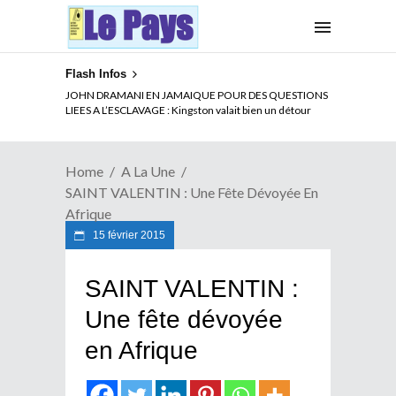
Flash Infos
ELECTION DE TALON A LA TETE DU SENAT BENINOIS :
JOHN DRAMANI EN JAMAIQUE POUR DES QUESTIONS
Quand Patrice quitte le pouvoir sans partir !
LIEES A L’ESCLAVAGE : Kingston valait bien un détour
Home
A La Une
SAINT VALENTIN : Une Fête Dévoyée En
Afrique
15 février 2015
SAINT VALENTIN :
Une fête dévoyée
en Afrique