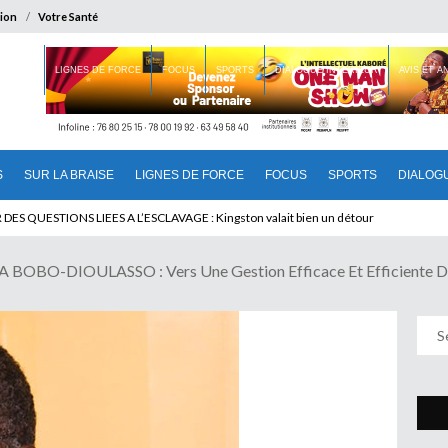
ion
Votre Santé
 BRAISE
LIGNES DE FORCE
FOCUS
SPORTS
DIALOGUE INTERIEUR
AVIS ET 
S
SUR LA BRAISE
LIGNES DE FORCE
FOCUS
SPORTS
DIALOG
U CAMEROUN : Qui pilote le Cameroun ?
 BOBO-DIOULASSO : Vers Une Gestion Efficace Et Efficiente De