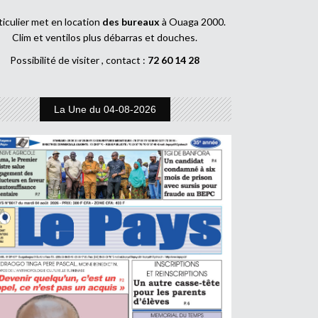
ticulier met en location
des bureaux
à Ouaga 2000.
Clim et ventilos plus débarras et douches.
Possibilité de visiter , contact :
72 60 14 28
La Une du 04-08-2026