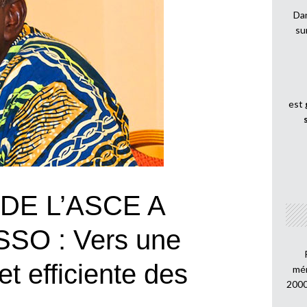
Dan
su
est
DE L’ASCE A
O : Vers une
et efficiente des
mén
2000