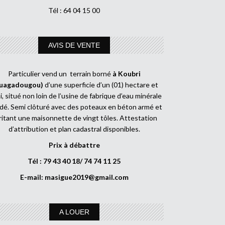
Tél : 64 04 15 00
AVIS DE VENTE
Particulier vend un terrain borné
à Koubri
uagadougou)
d’une superficie d’un (01) hectare et
, situé non loin de l’usine de fabrique d’eau minérale
dé. Semi clôturé avec des poteaux en béton armé et
ritant une maisonnette de vingt tôles. Attestation
d’attribution et plan cadastral disponibles.
Prix à débattre
Tél : 79 43 40 18/ 74 74 11 25
E-mail:
masigue2019@gmail.com
A LOUER