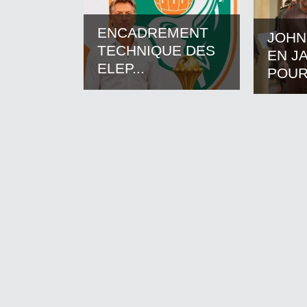
ENCADREMENT
JOHN
TECHNIQUE DES
EN J
ELEP...
POUR.