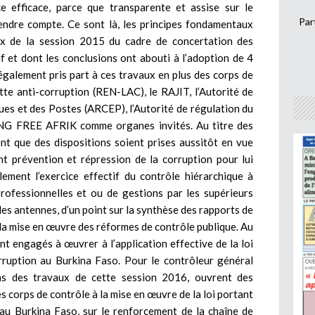
 efficace, parce que transparente et assise sur le
Par
rendre compte. Ce sont là, les principes fondamentaux
ux de la session 2015 du cadre de concertation des
f et dont les conclusions ont abouti à l’adoption de 4
galement pris part à ces travaux en plus des corps de
utte anti-corruption (REN-LAC), le RAJIT, l’Autorité de
es et des Postes (ARCEP), l’Autorité de régulation du
l’ONG FREE AFRIK comme organes invités. Au titre des
nt que des dispositions soient prises aussitôt en vue
ant prévention et répression de la corruption pour lui
ement l’exercice effectif du contrôle hiérarchique à
professionnelles et ou de gestions par les supérieurs
r des antennes, d’un point sur la synthèse des rapports de
 la mise en œuvre des réformes de contrôle publique. Au
sont engagés à œuvrer à l’application effective de la loi
rruption au Burkina Faso. Pour le contrôleur général
ons des travaux de cette session 2016, ouvrent des
 corps de contrôle à la mise en œuvre de la loi portant
 au Burkina Faso, sur le renforcement de la chaîne de