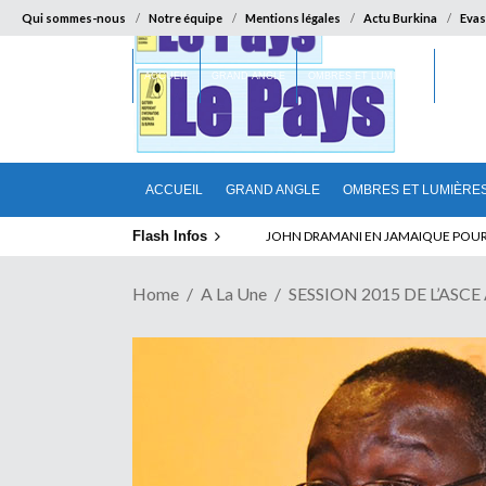
Qui sommes-nous
Notre équipe
Mentions légales
Actu Burkina
Evas
ACCUEIL
GRAND ANGLE
OMBRES ET LUMIÈRES
SUR LA
ACCUEIL
GRAND ANGLE
OMBRES ET LUMIÈRE
Flash Infos
ABSENCE PROLONGEE DE PAUL BIYA D
Home
A La Une
SESSION 2015 DE L’ASCE A