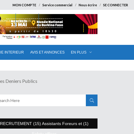
MON COMPTE
Service commercial
Nous écrire
SE CONNECTER
ANNONCES
EN PLUS
UE INTERIEUR
AVIS ET ANNONCES
EN PLUS
s Deniers Publics
RECRUTEMENT (15) Assistants Foreurs et (1)
Safety officer