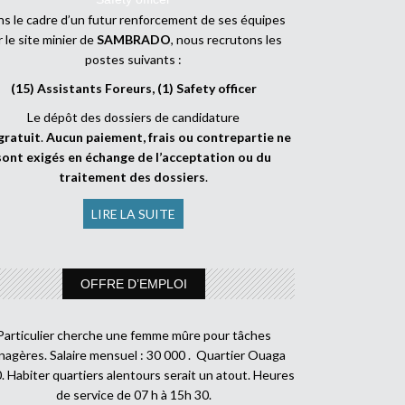
s le cadre d’un futur renforcement de ses équipes
r le site minier de
SAMBRADO
, nous recrutons les
postes suivants :
(15) Assistants Foreurs, (1) Safety officer
Le dépôt des dossiers de candidature
gratuit
.
Aucun paiement, frais ou contrepartie ne
sont exigés en échange de l’acceptation ou du
traitement des dossiers
.
LIRE LA SUITE
OFFRE D’EMPLOI
Particulier cherche une femme mûre pour tâches
agères. Salaire mensuel : 30 000 . Quartier Ouaga
. Habiter quartiers alentours serait un atout. Heures
de service de 07 h à 15h 30.