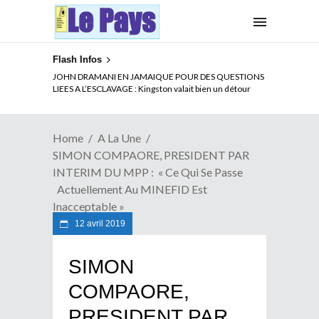
Flash Infos
ELECTION DE TALON A LA TETE DU SENAT BENINOIS :
JOHN DRAMANI EN JAMAIQUE POUR DES QUESTIONS
Quand Patrice quitte le pouvoir sans partir !
LIEES A L’ESCLAVAGE : Kingston valait bien un détour
Home
A La Une
SIMON COMPAORE, PRESIDENT PAR
INTERIM DU MPP : « Ce Qui Se Passe
Actuellement Au MINEFID Est
Inacceptable »
12 avril 2019
SIMON
COMPAORE,
PRESIDENT PAR