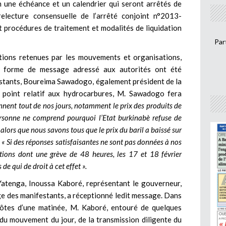
 une échéance et un calendrier qui seront arrêtés de
electure consensuelle de l’arrêté conjoint n°2013-
océdures de traitement et modalités de liquidation
Par
tions retenues par les mouvements et organisations,
s forme de message adressé aux autorités ont été
stants, Boureima Sawadogo, également président de la
 point relatif aux hydrocarbures, M. Sawadogo fera
nent tout de nos jours, notamment le prix des produits de
personne ne comprend pourquoi l’Etat burkinabè refuse de
ors que nous savons tous que le prix du baril a baissé sur
« Si des réponses satisfaisantes ne sont pas données à nos
tions dont une grève de 48 heures, les 17 et 18 février
e qui de droit à cet effet ».
Yatenga, Inoussa Kaboré, représentant le gouverneur,
e des manifestants, a réceptionné ledit message. Dans
 hôtes d’une matinée, M. Kaboré, entouré de quelques
 du mouvement du jour, de la transmission diligente du