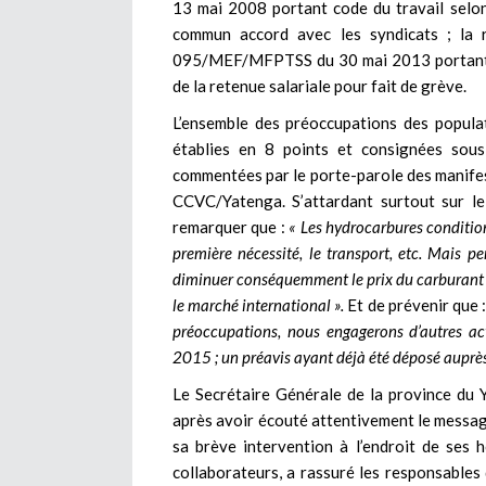
13 mai 2008 portant code du travail selon
commun accord avec les syndicats ; la r
095/MEF/MFPTSS du 30 mai 2013 portant pr
de la retenue salariale pour fait de grève.
L’ensemble des préoccupations des popula
établies en 8 points et consignées sou
commentées par le porte-parole des manife
CCVC/Yatenga. S’attardant surtout sur le
remarquer que :
« Les hydrocarbures condition
première nécessité, le transport, etc. Mais 
diminuer conséquemment le prix du carburant al
le marché international ».
Et de prévenir que :
préoccupations, nous engagerons d’autres ac
2015 ; un préavis ayant déjà été déposé auprès d
Le Secrétaire Générale de la province du 
après avoir écouté attentivement le messag
sa brève intervention à l’endroit de ses
collaborateurs, a rassuré les responsables