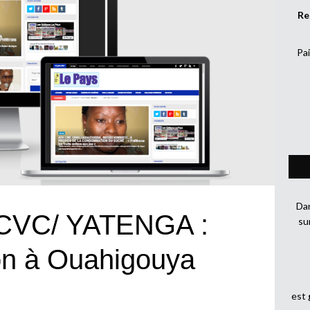
Re
Pai
Dan
CCVC/ YATENGA :
su
ion à Ouahigouya
est