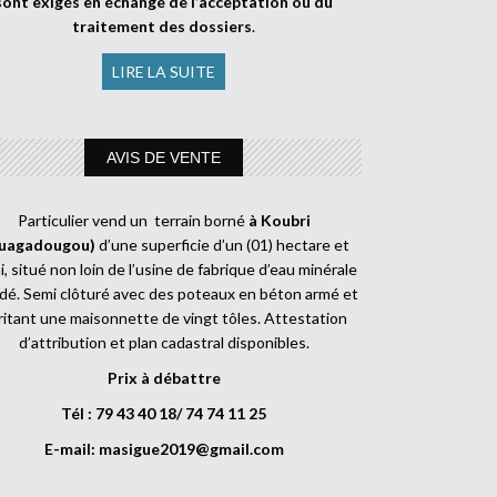
sont exigés en échange de l’acceptation ou du
traitement des dossiers
.
LIRE LA SUITE
AVIS DE VENTE
Particulier vend un terrain borné
à Koubri
uagadougou)
d’une superficie d’un (01) hectare et
, situé non loin de l’usine de fabrique d’eau minérale
dé. Semi clôturé avec des poteaux en béton armé et
ritant une maisonnette de vingt tôles. Attestation
d’attribution et plan cadastral disponibles.
Prix à débattre
Tél : 79 43 40 18/ 74 74 11 25
E-mail:
masigue2019@gmail.com