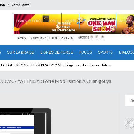
ion
Votre Santé
 BRAISE
LIGNES DE FORCE
FOCUS
SPORTS
DIALOGUE INTERIEUR
AVIS ET 
S
SUR LA BRAISE
LIGNES DE FORCE
FOCUS
SPORTS
DIALOG
T BENINOIS : Quand Patrice quitte le pouvoir sans partir !
A CCVC/ YATENGA : Forte Mobilisation À Ouahigouya