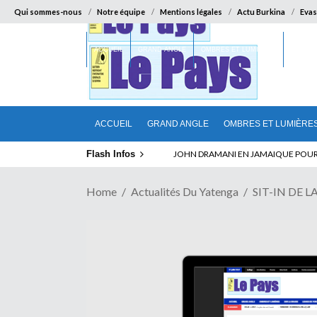
Qui sommes-nous
Notre équipe
Mentions légales
Actu Burkina
Evas
ACCUEIL
GRAND ANGLE
OMBRES ET LUMIÈRES
SUR LA
ACCUEIL
GRAND ANGLE
OMBRES ET LUMIÈRE
Flash Infos
ELECTION DE TALON A LA TETE DU SENA
Home
Actualités Du Yatenga
SIT-IN DE L