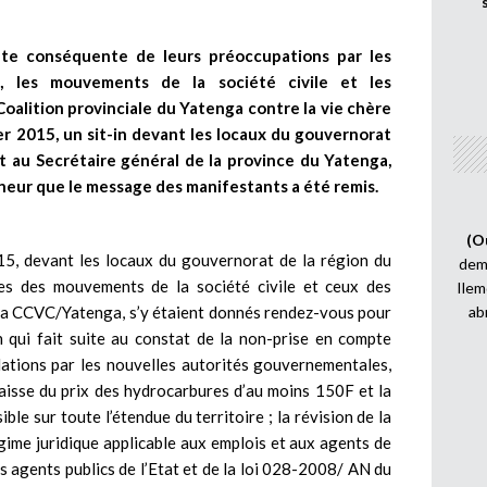
te conséquente de leurs préoccupations par les
s, les mouvements de la société civile et les
Coalition provinciale du Yatenga contre la vie chère
er 2015, un sit-in devant les locaux du gouvernorat
t au Secrétaire général de la province du Yatenga,
neur que le message des manifestants a été remis.
(O
015, devant les locaux du gouvernorat de la région du
demi
es des mouvements de la société civile et ceux des
Ilem
e la CCVC/Yatenga, s’y étaient donnés rendez-vous pour
ab
n qui fait suite au constat de la non-prise en compte
ations par les nouvelles autorités gouvernementales,
 baisse du prix des hydrocarbures d’au moins 150F et la
ble sur toute l’étendue du territoire ; la révision de la
ime juridique applicable aux emplois et aux agents de
des agents publics de l’Etat et de la loi 028-2008/ AN du