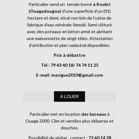
Particulier vend un terrain borné
à Koubri
(Ouagadougou)
d’une superficie d’un (01)
hectare et demi, situé non loin de l’usine de
fabrique d’eau minérale Ilemdé. Semi clôturé
avec des poteaux en béton armé et abritant
une maisonnette de vingt tôles. Attestation
d’attribution et plan cadastral disponibles.
Prix à débattre
Tél : 79 43 40 18/ 74 74 11 25
E-mail:
masigue2019@gmail.com
A LOUER
Particulier met en location
des bureaux
à
Ouaga 2000. Clim et ventilos plus débarras et
douches.
Possibilité de visiter , contact :
72 60 14 28