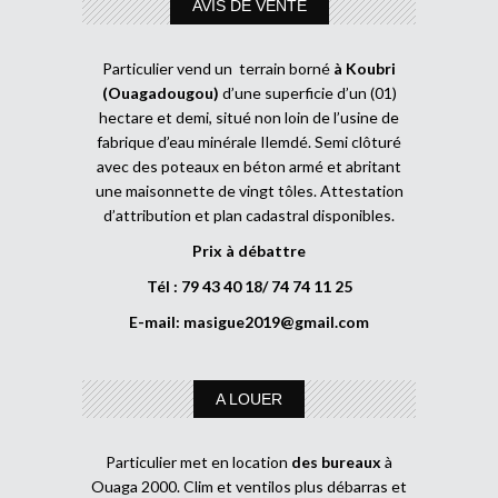
AVIS DE VENTE
Particulier vend un terrain borné
à Koubri
(Ouagadougou)
d’une superficie d’un (01)
hectare et demi, situé non loin de l’usine de
fabrique d’eau minérale Ilemdé. Semi clôturé
avec des poteaux en béton armé et abritant
une maisonnette de vingt tôles. Attestation
d’attribution et plan cadastral disponibles.
Prix à débattre
Tél : 79 43 40 18/ 74 74 11 25
E-mail:
masigue2019@gmail.com
A LOUER
Particulier met en location
des bureaux
à
Ouaga 2000. Clim et ventilos plus débarras et