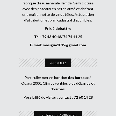
fabrique d’eau minérale Ilemdé. Semi clôturé
avec des poteaux en béton armé et abritant
une maisonnette de vingt tôles. Attestation
d’attribution et plan cadastral disponibles.
Prix à débattre
Tél : 79 43 40 18/ 74 74 11 25
E-mail:
masigue2019@gmail.com
A LOUER
Particulier met en location
des bureaux
à
Ouaga 2000. Clim et ventilos plus débarras et
douches.
Possibilité de visiter , contact :
72 60 14 28
La Une du 04-08-2026