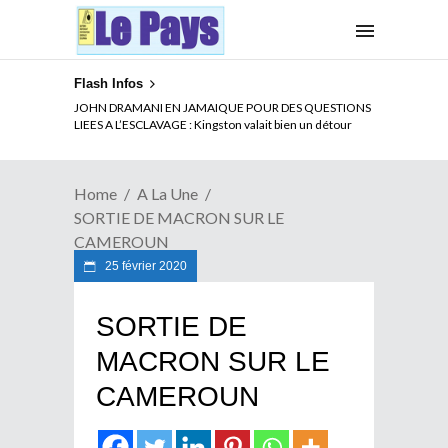
Flash Infos
ELECTION DE TALON A LA TETE DU SENAT BENINOIS :
JOHN DRAMANI EN JAMAIQUE POUR DES QUESTIONS
Quand Patrice quitte le pouvoir sans partir !
LIEES A L’ESCLAVAGE : Kingston valait bien un détour
Home
A La Une
SORTIE DE MACRON SUR LE
CAMEROUN
25 février 2020
SORTIE DE
MACRON SUR LE
CAMEROUN