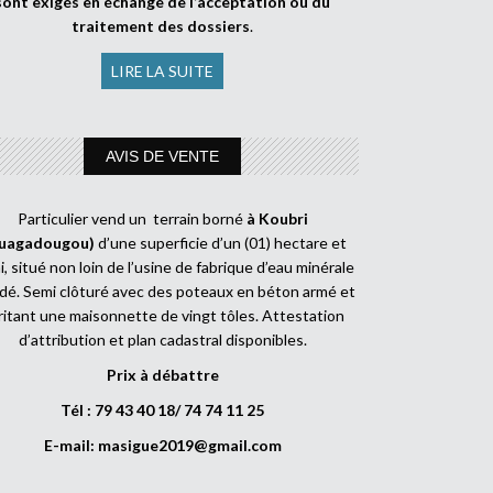
sont exigés en échange de l’acceptation ou du
traitement des dossiers
.
LIRE LA SUITE
AVIS DE VENTE
Particulier vend un terrain borné
à Koubri
uagadougou)
d’une superficie d’un (01) hectare et
, situé non loin de l’usine de fabrique d’eau minérale
dé. Semi clôturé avec des poteaux en béton armé et
ritant une maisonnette de vingt tôles. Attestation
d’attribution et plan cadastral disponibles.
Prix à débattre
Tél : 79 43 40 18/ 74 74 11 25
E-mail:
masigue2019@gmail.com