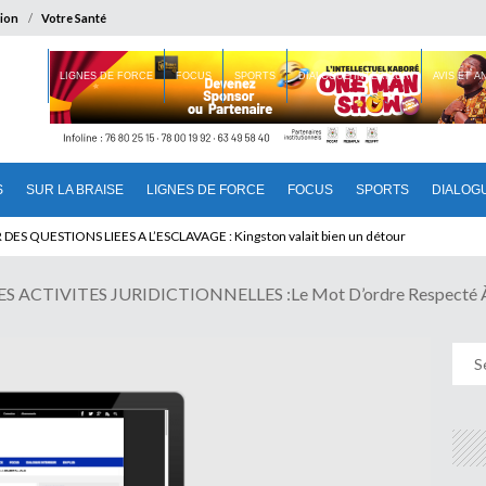
ion
Votre Santé
 BRAISE
LIGNES DE FORCE
FOCUS
SPORTS
DIALOGUE INTERIEUR
AVIS ET 
S
SUR LA BRAISE
LIGNES DE FORCE
FOCUS
SPORTS
DIALOG
T BENINOIS : Quand Patrice quitte le pouvoir sans partir !
ES QUESTIONS LIEES A L’ESCLAVAGE : Kingston valait bien un détour
 ACTIVITES JURIDICTIONNELLES :Le Mot D’ordre Respecté 