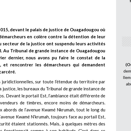
r 2015, devant le palais de justice de Ouagadougou où
 démarcheurs en colère contre la détention de leur
u secteur de la justice ont suspendu leurs activités
nal. Au Tribunal de grande instance de Ouagadougou
er dernier, nous avons pu faire le constat de la
, et rencontrer les démarcheurs qui demandent
(O
demi
carcéré.
Ilem
juridictionnelles, sur toute l’étendue du territoire par
ab
a justice, les bureaux du Tribunal de grande instance de
 Devant le portail Est, l’ambiance était différente de
 vendeurs de timbres, encore moins de démarcheurs.
ux abords de l’avenue Kwamé Nkrumah, tout le long du
 l’avenue Kwamé N’krumah, toujours face au portail Est,
curité étaient stationnés. Mais, à quelques mètres des
es fonctionnait comme à son habitude. C’est dans ce