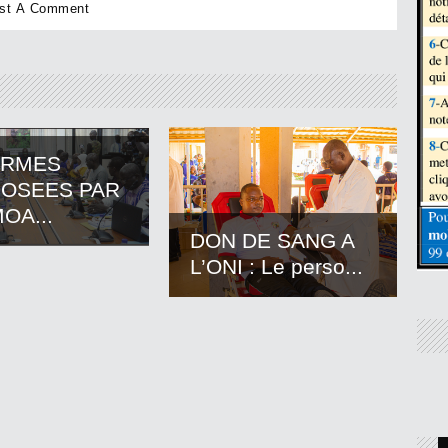
ORMES
OSEES PAR
OA...
DON DE SANG A
L’ONI : Le perso...