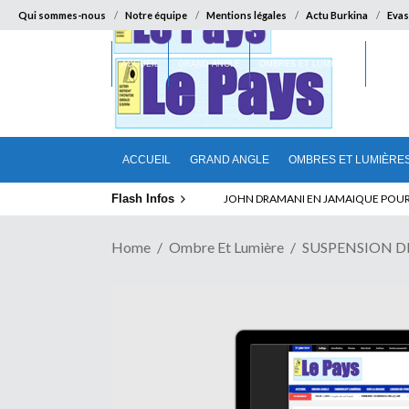
Qui sommes-nous
Notre équipe
Mentions légales
Actu Burkina
Evas
ACCUEIL
GRAND ANGLE
OMBRES ET LUMIÈRES
SUR LA
ACCUEIL
GRAND ANGLE
OMBRES ET LUMIÈRE
Flash Infos
ELECTION DE TALON A LA TETE DU SENA
JOHN DRAMANI EN JAMAIQUE POUR D
Home
Ombre Et Lumière
SUSPENSION DES