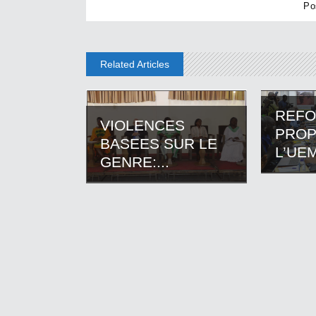
Related Articles
REF
VIOLENCES
PROP
BASEES SUR LE
L’UEM
GENRE:...