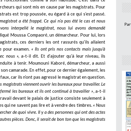
cheurs qui sont mis en cause par les magistrats. Pour
strats est trop poussée, eu égard à ce qui s’est passé.
agistrat a été frappé. Ce qui n’a pas été le cas et nous
Par
avons interpellé le magistrat, nous lui avons demandé
ndiqué Moussa Compaoré, un démarcheur. Pour lui, lors
gistrats, ces derniers les ont rassurés qu’ils allaient
hie pour examen.
« Ils ont pris nos contacts mais jusqu’à
vec nous »,
a-t-il dit. Et d’ajouter qu’à leur niveau, ils
conduite à tenir. Moumouni Kaboré, démarcheur, a aussi
son camarade. En effet, pour ce dernier également, les
faux, car ils n’ont pas agressé le magistrat en question.
 magistrats viennent ouvrir les bureaux pour travailler. Le
fermé les bureaux et ils ont continué à travailler »
, a-t-il
 travail devant le palais de justice consiste seulement à
s qui ne savent pas lire et à vendre des timbres.
« Nous
rcher de quoi vivre. Il y a des personnes qui ont des actes
’autres pièces. Donc, il serait de bon ton que les magistrats