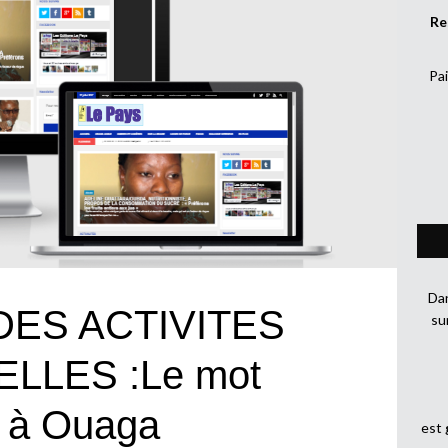
Re
Pai
Dan
ES ACTIVITES
su
LLES :Le mot
é à Ouaga
est