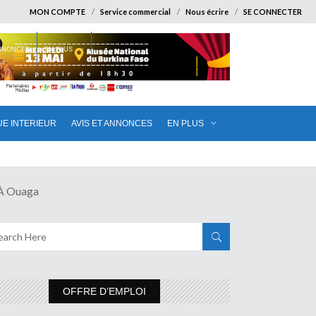
MON COMPTE
Service commercial
Nous écrire
SE CONNECTER
ANNONCES
EN PLUS
UE INTERIEUR
AVIS ET ANNONCES
EN PLUS
À Ouaga
OFFRE D’EMPLOI