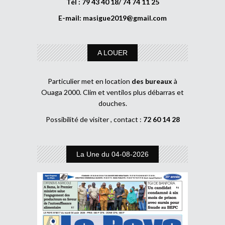
Tél : 79 43 40 18/ 74 74 11 25
E-mail:
masigue2019@gmail.com
A LOUER
Particulier met en location
des bureaux
à
Ouaga 2000. Clim et ventilos plus débarras et
douches.
Possibilité de visiter , contact :
72 60 14 28
La Une du 04-08-2026