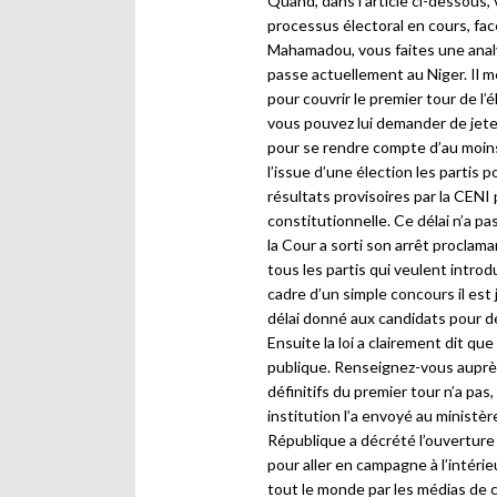
Quand, dans l’article ci-dessous, 
processus électoral en cours, fac
Mahamadou, vous faites une analy
passe actuellement au Niger. Il 
pour couvrir le premier tour de l’é
vous pouvez lui demander de jeter
pour se rendre compte d’au moins d
l’issue d’une élection les partis 
résultats provisoires par la CENI
constitutionnelle. Ce délai n’a p
la Cour a sorti son arrêt proclaman
tous les partis qui veulent intr
cadre d’un simple concours il est j
délai donné aux candidats pour d
Ensuite la loi a clairement dit qu
publique. Renseignez-vous auprès 
définitifs du premier tour n’a pas
institution l’a envoyé au ministèr
République a décrété l’ouverture 
pour aller en campagne à l’intéri
tout le monde par les médias de 