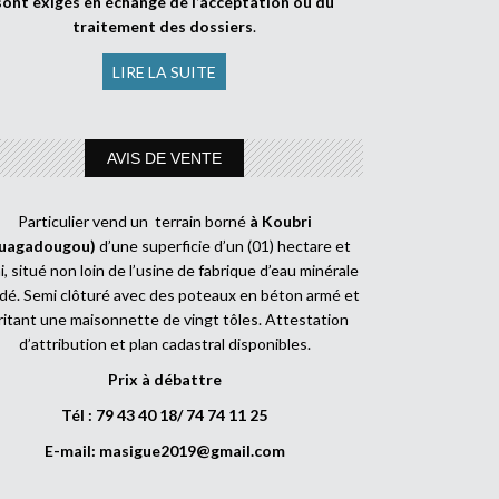
sont exigés en échange de l’acceptation ou du
traitement des dossiers
.
LIRE LA SUITE
AVIS DE VENTE
Particulier vend un terrain borné
à Koubri
uagadougou)
d’une superficie d’un (01) hectare et
, situé non loin de l’usine de fabrique d’eau minérale
dé. Semi clôturé avec des poteaux en béton armé et
ritant une maisonnette de vingt tôles. Attestation
d’attribution et plan cadastral disponibles.
Prix à débattre
Tél : 79 43 40 18/ 74 74 11 25
E-mail:
masigue2019@gmail.com