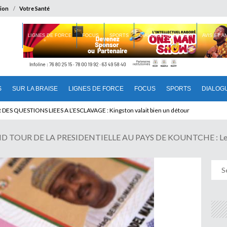
ion
Votre Santé
 BRAISE
LIGNES DE FORCE
FOCUS
SPORTS
DIALOGUE INTERIEUR
AVIS ET 
S
SUR LA BRAISE
LIGNES DE FORCE
FOCUS
SPORTS
DIALOG
 QUESTIONS LIEES A L’ESCLAVAGE : Kingston valait bien un détour
TOUR DE LA PRESIDENTIELLE AU PAYS DE KOUNTCHE : Le Fleuv