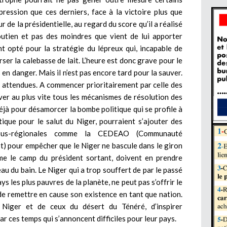
mpression que ces derniers, face à la victoire plus que
 de la présidentielle, au regard du score qu’il a réalisé
utien et pas des moindres que vient de lui apporter
 opté pour la stratégie du lépreux qui, incapable de
rser la calebasse de lait. L’heure est donc grave pour le
 en danger. Mais il n’est pas encore tard pour la sauver.
t attendues. A commencer prioritairement par celle des
er au plus vite tous les mécanismes de résolution des
éjà pour désamorcer la bombe politique qui se profile à
tique pour le salut du Niger, pourraient s’ajouter des
 sous-régionales comme la CEDEAO (Communauté
t) pour empêcher que le Niger ne bascule dans le giron
mme le camp du président sortant, doivent en prendre
eau du bain. Le Niger qui a trop souffert de par le passé
pays les plus pauvres de la planète, ne peut pas s’offrir le
de remettre en cause son existence en tant que nation.
Niger et de ceux du désert du Ténéré, d’inspirer
r ces temps qui s’annoncent difficiles pour leur pays.