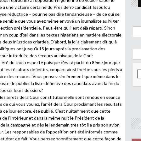
vous reprochez à l’opposition nigérienne de vouloir saper le
e à une victoire certaine du Président-candidat Issoufou
se réductrice – pour ne pas dire tendancieuse – de ce qui se
me semble que vous avez même envoyé un journaliste au Niger
lection présidentielle. Peut-être qu’il est déjà réparti. Sinon
 un coup d’œil dans les textes nigériens en matière électorale
eux injustices criardes. D’abord, la loi a clairement dit qu’à
politiques ont jusqu’à 15 jours après la proclamation des
 pour introduire des recours au niveau de la Cour
as été du tout respecté puisque c’est à partir du 8ème jour que
t les résultats définitifs, coupant ainsi l’herbe sous les pieds à
oduire des recours. Vous pensez sincèrement que même dans le
uste de publier la liste définitive des candidats avant la fin du
époser leurs dossiers?
e les arrêts de la Cour constitutionnelle sont rendus en séance
de qui vous voulez, l’arrêt de la Cour proclamant les résultats
, à ce jour encore, été publié. C’est nuitamment que cette
e de l’Intérieur et dans la même nuit le Président de la
de la campagne et dès le lendemain très tôt il a pris son avion
eur. Les responsables de l’opposition ont été informés comme
cet état de fait. Vous pensez honnêtement que cette façon de