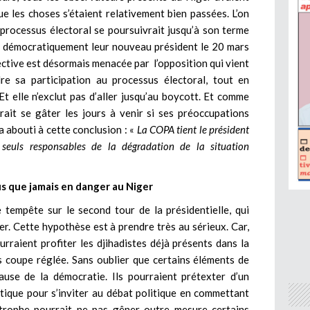
ue les choses s’étaient relativement bien passées. L’on
e processus électoral se poursuivrait jusqu’à son terme
ent démocratiquement leur nouveau président le 20 mars
ective est désormais menacée par l’opposition qui vient
e sa participation au processus électoral, tout en
t elle n’exclut pas d’aller jusqu’au boycott. Et comme
rait se gâter les jours à venir si ses préoccupations
a abouti à cette conclusion : «
La COPA tient le président
 seuls responsables de la dégradation de la situation
us que jamais en danger au Niger
 tempête sur le second tour de la présidentielle, qui
iger. Cette hypothèse est à prendre très au sérieux. Car,
rraient profiter les djihadistes déjà présents dans la
s coupe réglée. Sans oublier que certains éléments de
ause de la démocratie. Ils pourraient prétexter d’un
tique pour s’inviter au débat politique en commettant
astrophe pourrait ne pas gêner outre mesure certains