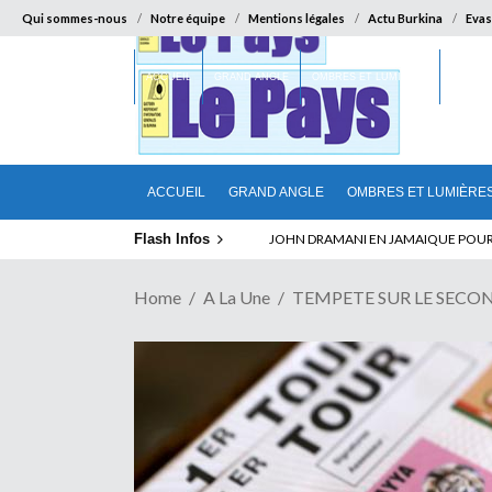
Qui sommes-nous
Notre équipe
Mentions légales
Actu Burkina
Evas
ACCUEIL
GRAND ANGLE
OMBRES ET LUMIÈRES
SUR LA
ACCUEIL
GRAND ANGLE
OMBRES ET LUMIÈRE
Flash Infos
JOHN DRAMANI EN JAMAIQUE POUR DES
Home
A La Une
TEMPETE SUR LE SECOND 