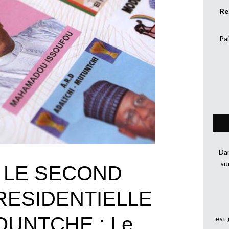
Re
Pai
Dan
su
 LE SECOND
RESIDENTIELLE
OUNTCHE : Le
est