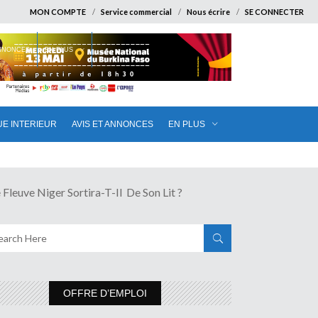
MON COMPTE
Service commercial
Nous écrire
SE CONNECTER
ANNONCES
EN PLUS
UE INTERIEUR
AVIS ET ANNONCES
EN PLUS
e Niger Sortira-T-Il De Son Lit ?
OFFRE D’EMPLOI