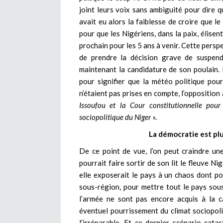
joint leurs voix sans ambiguité pour dire q
avait eu alors la faiblesse de croire que l
pour que les Nigériens, dans la paix, élis
prochain pour les 5 ans à venir. Cette persp
de prendre la décision grave de suspendr
maintenant la candidature de son poulain. E
pour signifier que la météo politique pour
n’étaient pas prises en compte, l’opposition 
Issoufou et la Cour constitutionnelle pour
sociopolitique du Niger
».
La démocratie est pl
De ce point de vue, l’on peut craindre une
pourrait faire sortir de son lit le fleuve N
elle exposerait le pays à un chaos dont pou
sous-région, pour mettre tout le pays sou
l’armée ne sont pas encore acquis à la c
éventuel pourrissement du climat sociopoli
l’irréparable. Et ce dernier scénario-cat