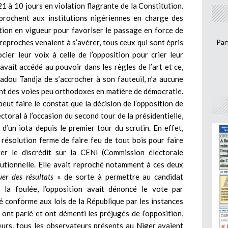
1 à 10 jours en violation flagrante de la Constitution.
rochent aux institutions nigériennes en charge des
ation en vigueur pour favoriser le passage en force de
eproches venaient à s’avérer, tous ceux qui sont épris
Par
ier leur voix à celle de l’opposition pour crier leur
vait accédé au pouvoir dans les règles de l’art et ce,
adou Tandja de s’accrocher à son fauteuil, n’a aucune
vant des voies peu orthodoxes en matière de démocratie.
 peut faire le constat que la décision de l’opposition de
toral à l’occasion du second tour de la présidentielle,
 d’un iota depuis le premier tour du scrutin. En effet,
a résolution ferme de faire feu de tout bois pour faire
er le discrédit sur la CENI (Commission électorale
tutionnelle. Elle avait reproché notamment à ces deux
uer des résultats
» de sorte à permettre au candidat
 la foulée, l’opposition avait dénoncé le vote par
é conforme aux lois de la République par les instances
s ont parlé et ont démenti les préjugés de l’opposition,
lleurs, tous les observateurs présents au Niger avaient