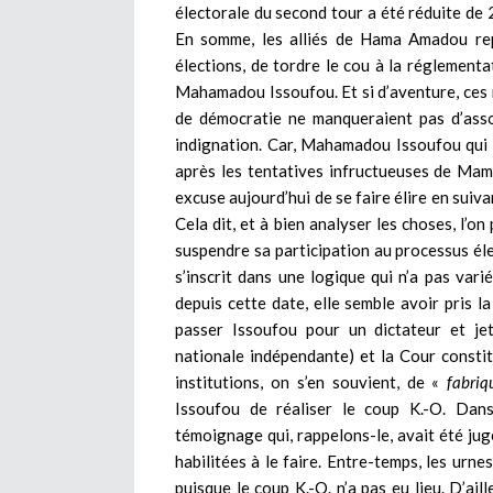
électorale du second tour a été réduite de 2
En somme, les alliés de Hama Amadou rep
élections, de tordre le cou à la réglement
Mahamadou Issoufou. Et si d’aventure, ces r
de démocratie ne manqueraient pas d’assoc
indignation. Car, Mahamadou Issoufou qui a
après les tentatives infructueuses de Mam
excuse aujourd’hui de se faire élire en sui
Cela dit, et à bien analyser les choses, l’on
suspendre sa participation au processus élec
s’inscrit dans une logique qui n’a pas varié
depuis cette date, elle semble avoir pris l
passer Issoufou pour un dictateur et jet
nationale indépendante) et la Cour consti
institutions, on s’en souvient, de «
fabriq
Issoufou de réaliser le coup K.-O. Dans
témoignage qui, rappelons-le, avait été jug
habilitées à le faire. Entre-temps, les urne
puisque le coup K.-O. n’a pas eu lieu. D’ai