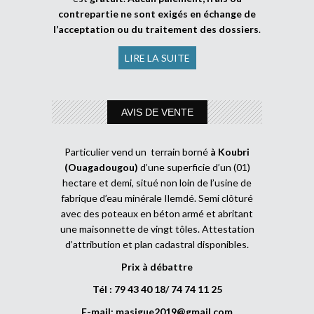
contrepartie ne sont exigés en échange de
l’acceptation ou du traitement des dossiers
.
LIRE LA SUITE
AVIS DE VENTE
Particulier vend un terrain borné
à Koubri
(Ouagadougou)
d’une superficie d’un (01)
hectare et demi, situé non loin de l’usine de
fabrique d’eau minérale Ilemdé. Semi clôturé
avec des poteaux en béton armé et abritant
une maisonnette de vingt tôles. Attestation
d’attribution et plan cadastral disponibles.
Prix à débattre
Tél : 79 43 40 18/ 74 74 11 25
E-mail:
masigue2019@gmail.com