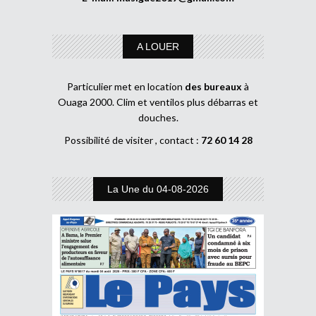
A LOUER
Particulier met en location
des bureaux
à
Ouaga 2000. Clim et ventilos plus débarras et
douches.
Possibilité de visiter , contact :
72 60 14 28
La Une du 04-08-2026