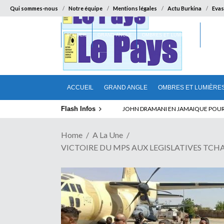
Qui sommes-nous
Notre équipe
Mentions légales
Actu Burkina
Evas
ACCUEIL
GRAND ANGLE
OMBRES ET LUMIÈRES
SUR LA
ACCUEIL
GRAND ANGLE
OMBRES ET LUMIÈRE
Flash Infos
ELECTION DE TALON A LA TETE DU SENA
Home
A La Une
VICTOIRE DU MPS AUX LEGISLATIVES TCHADI