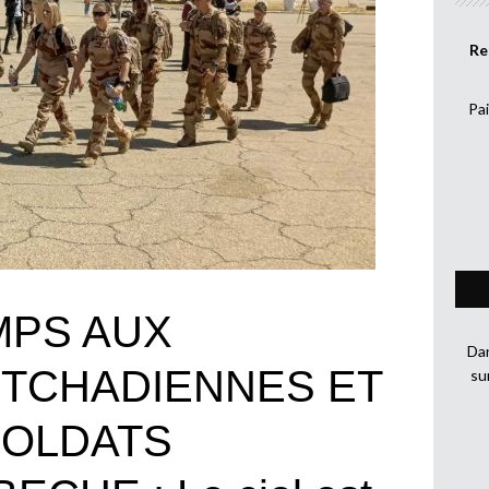
Re
Pai
MPS AUX
Dan
 TCHADIENNES ET
su
SOLDATS