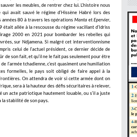
auver les meubles, de rentrer chez lui. L’histoire nous
e qui avait sauvé le régime d’Hissène Habré lors des
s années 80 à travers les opérations
Manta
et
Epervier
,
 était allée à la rescousse du régime vacillant d’Idriss
 Mirage 2000 en 2021 pour bombarder les rebelles qui
uvrées, sur Ndjamena. Si malgré cet interventionnisme
pris celui de l’actuel président, ce dernier décide de
ûr de son fait, et qu’il ne le fait pas seulement pour être
n de l’armée tchadienne, c’est quasiment une humiliation
s formelles, le pays soit obligé de faire appel à la
frontières. On attendra de voir si cette armée dont on
frique, sera à la hauteur des défis sécuritaires à relever,
 un acte patriotique hautement louable, ou s’il a juste
 la stabilité de son pays.