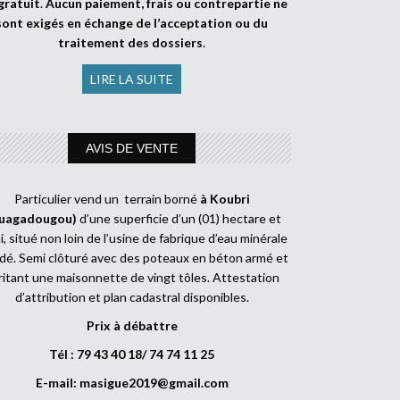
gratuit
.
Aucun paiement, frais ou contrepartie ne
sont exigés en échange de l’acceptation ou du
traitement des dossiers
.
LIRE LA SUITE
AVIS DE VENTE
Particulier vend un terrain borné
à Koubri
uagadougou)
d’une superficie d’un (01) hectare et
, situé non loin de l’usine de fabrique d’eau minérale
dé. Semi clôturé avec des poteaux en béton armé et
ritant une maisonnette de vingt tôles. Attestation
d’attribution et plan cadastral disponibles.
Prix à débattre
Tél : 79 43 40 18/ 74 74 11 25
E-mail:
masigue2019@gmail.com