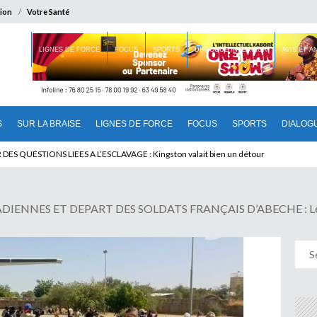
ion
Votre Santé
 BRAISE
LIGNES DE FORCE
FOCUS
SPORTS
DIALOGUE INTERIEUR
AVIS ET 
S
SUR LA BRAISE
LIGNES DE FORCE
FOCUS
SPORTS
DIALOG
T BENINOIS : Quand Patrice quitte le pouvoir sans partir !
ENNES ET DEPART DES SOLDATS FRANÇAIS D’ABECHE : Le Cie