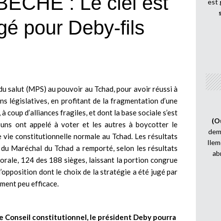
CHE : Le ciel est
est
gé pour Deby-fils
u salut (MPS) au pouvoir au Tchad, pour avoir réussi à
ons législatives, en profitant de la fragmentation d’une
à coup d’alliances fragiles, et dont la base sociale s’est
(O
uns ont appelé à voter et les autres à boycotter le
demi
e vie constitutionnelle normale au Tchad. Les résultats
Ilem
i du Maréchal du Tchad a remporté, selon les résultats
ab
orale, 124 des 188 sièges, laissant la portion congrue
l’opposition dont le choix de la stratégie a été jugé par
ment peu efficace.
le Conseil constitutionnel, le président Deby pourra