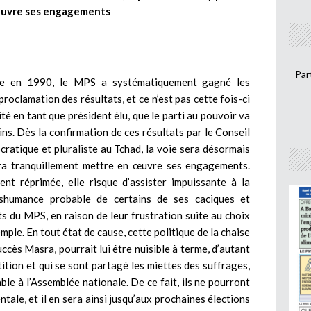
uvre ses engagements
Par
sme en 1990, le MPS a systématiquement gagné les
 proclamation des résultats, et ce n’est pas cette fois-ci
ité en tant que président élu, que le parti au pouvoir va
ins. Dès la confirmation de ces résultats par le Conseil
ratique et pluraliste au Tchad, la voie sera désormais
ra tranquillement mettre en œuvre ses engagements.
nt réprimée, elle risque d’assister impuissante à la
shumance probable de certains de ses caciques et
ts du MPS, en raison de leur frustration suite au choix
mple. En tout état de cause, cette politique de la chaise
cès Masra, pourrait lui être nuisible à terme, d’autant
ition et qui se sont partagé les miettes des suffrages,
e à l’Assemblée nationale. De ce fait, ils ne pourront
ntale, et il en sera ainsi jusqu’aux prochaines élections