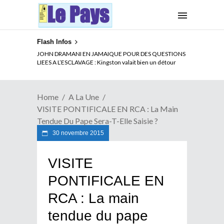
Flash Infos
ELECTION DE TALON A LA TETE DU SENAT BENINOIS :
JOHN DRAMANI EN JAMAIQUE POUR DES QUESTIONS
Quand Patrice quitte le pouvoir sans partir !
LIEES A L’ESCLAVAGE : Kingston valait bien un détour
Home
A La Une
VISITE PONTIFICALE EN RCA : La Main
Tendue Du Pape Sera-T-Elle Saisie ?
30 novembre 2015
VISITE
PONTIFICALE EN
RCA : La main
tendue du pape