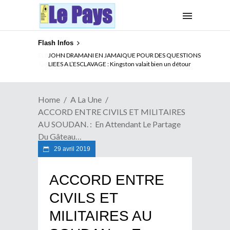
Flash Infos
ELECTION DE TALON A LA TETE DU SENAT BENINOIS :
Quand Patrice quitte le pouvoir sans partir !
Home
A La Une
ACCORD ENTRE CIVILS ET MILITAIRES
AU SOUDAN. : En Attendant Le Partage
Du Gâteau…
29 avril 2019
ACCORD ENTRE
CIVILS ET
MILITAIRES AU