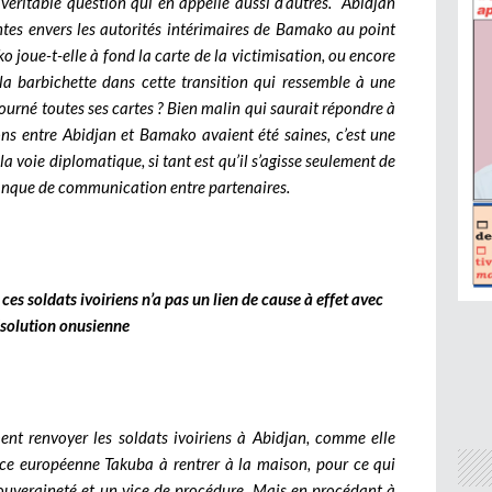
a véritable question qui en appelle aussi d’autres. Abidjan
antes envers les autorités intérimaires de Bamako au point
joue-t-elle à fond la carte de la victimisation, ou encore
r la barbichette dans cette transition qui ressemble à une
tourné toutes ses cartes ? Bien malin qui saurait répondre à
tions entre Abidjan et Bamako avaient été saines, c’est une
 la voie diplomatique, si tant est qu’il s’agisse seulement de
anque de communication entre partenaires.
ces soldats ivoiriens n’a pas un lien de cause à effet avec
ésolution onusienne
t renvoyer les soldats ivoiriens à Abidjan, comme elle
orce européenne Takuba à rentrer à la maison, pour ce qui
ouveraineté et un vice de procédure. Mais en procédant à