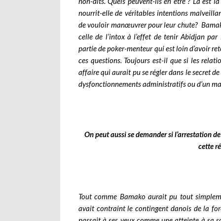
non-dits. Quels peuvent-ils en être ? Là est l
nourrit-elle de véritables intentions malveill
de vouloir manœuvrer pour leur chute? Bamako 
celle de l’intox à l’effet de tenir Abidjan pa
partie de poker-menteur qui est loin d’avoir re
ces questions. Toujours est-il que si les rela
affaire qui aurait pu se régler dans le secret de
dysfonctionnements administratifs ou d’un m
On peut aussi se demander si l’arrestation de 
cette r
Tout comme Bamako aurait pu tout simplemen
avait contraint le contingent danois de la f
passait à ses yeux comme une atteinte à sa s