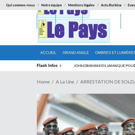
Qui sommes-nous
Notre équipe
Mentions légales
Actu Burkina
Evas
ACCUEIL
GRAND ANGLE
OMBRES ET LUMIÈRES
SUR LA
ACCUEIL
GRAND ANGLE
OMBRES ET LUMIÈRE
Flash Infos
ELECTION DE TALON A LA TETE DU SENA
Home
A La Une
ARRESTATION DE SOLDATS