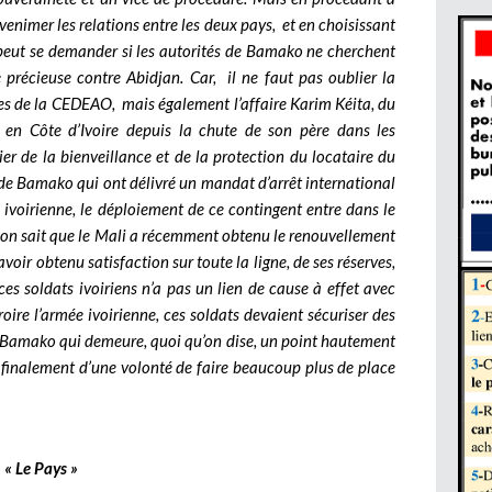
enimer les relations entre les deux pays, et en choisissant
on peut se demander si les autorités de Bamako ne cherchent
e précieuse contre Abidjan. Car, il ne faut pas oublier la
es de la CEDEAO, mais également l’affaire Karim Kéita, du
é en Côte d’Ivoire depuis la chute de son père dans les
ier de la bienveillance et de la protection du locataire du
de Bamako qui ont délivré un mandat d’arrêt international
ée ivoirienne, le déploiement de ce contingent entre dans le
 on sait que le Mali a récemment obtenu le renouvellement
oir obtenu satisfaction sur toute la ligne, de ses réserves,
ces soldats ivoiriens n’a pas un lien de cause à effet avec
oire l’armée ivoirienne, ces soldats devaient sécuriser des
 Bamako qui demeure, quoi qu’on dise, un point hautement
 finalement d’une volonté de faire beaucoup plus de place
« Le Pays »