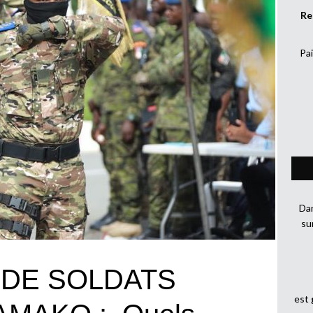
Re
Pai
Dan
su
 DE SOLDATS
est