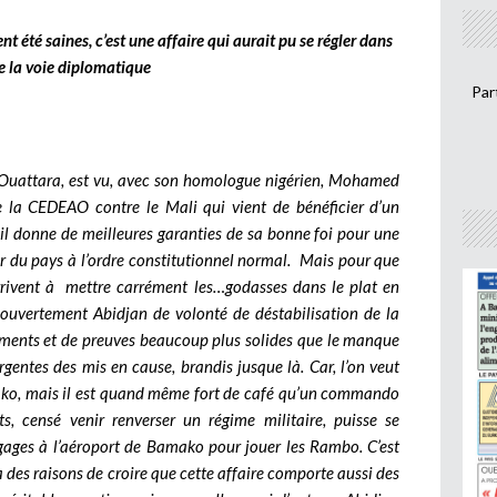
t été saines, c’est une affaire qui aurait pu se régler dans
de la voie diplomatique
Par
 Ouattara, est vu, avec son homologue nigérien, Mohamed
 la CEDEAO contre le Mali qui vient de bénéficier d’un
il donne de meilleures garanties de sa bonne foi pour une
ur du pays à l’ordre constitutionnel normal. Mais pour que
rivent à mettre carrément les…godasses dans le plat en
 ouvertement Abidjan de volonté de déstabilisation de la
rguments et de preuves beaucoup plus solides que le manque
rgentes des mis en cause, brandis jusque là. Car, l’on veut
ako, mais il est quand même fort de café qu’un commando
s, censé venir renverser un régime militaire, puisse se
gages à l’aéroport de Bamako pour jouer les Rambo. C’est
y a des raisons de croire que cette affaire comporte aussi des