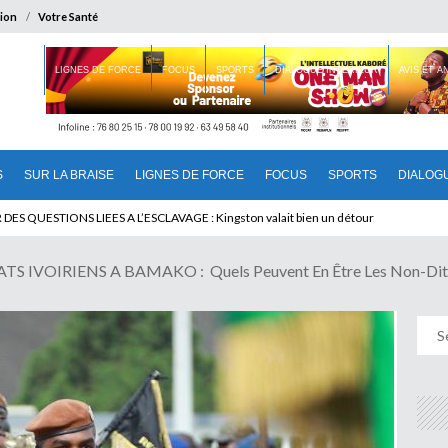
ion
Votre Santé
 BRAISE
LIGNES DE FORCE
FOCUS
SPORTS
DIALOGUE INTERIEUR
AVIS ET 
S
SUR LA BRAISE
LIGNES DE FORCE
FOCUS
SPORTS
DIALOG
T BENINOIS : Quand Patrice quitte le pouvoir sans partir !
 IVOIRIENS A BAMAKO : Quels Peuvent En Être Les Non-Dit