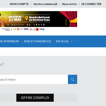
MON COMPTE
Service commercial
Nous écrire
SE CONNECTER
ANNONCES
EN PLUS
UE INTERIEUR
AVIS ET ANNONCES
EN PLUS
s ?
OFFRE D’EMPLOI