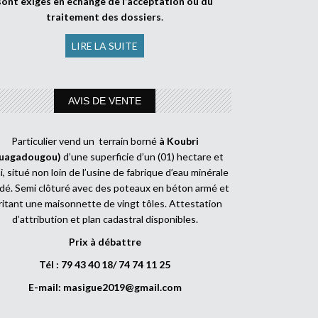
sont exigés en échange de l’acceptation ou du
traitement des dossiers
.
LIRE LA SUITE
AVIS DE VENTE
Particulier vend un terrain borné
à Koubri
uagadougou)
d’une superficie d’un (01) hectare et
, situé non loin de l’usine de fabrique d’eau minérale
dé. Semi clôturé avec des poteaux en béton armé et
ritant une maisonnette de vingt tôles. Attestation
d’attribution et plan cadastral disponibles.
Prix à débattre
Tél : 79 43 40 18/ 74 74 11 25
E-mail:
masigue2019@gmail.com