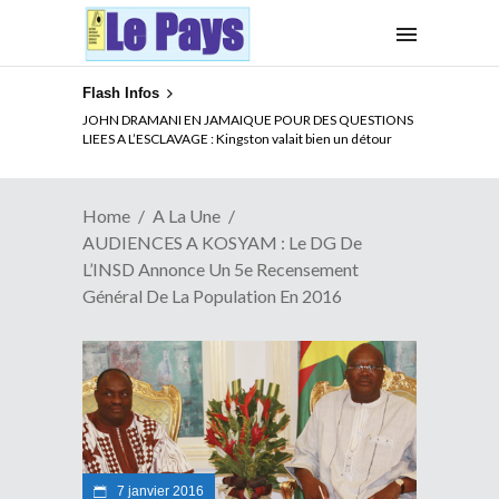
Flash Infos
ELECTION DE TALON A LA TETE DU SENAT BENINOIS :
JOHN DRAMANI EN JAMAIQUE POUR DES QUESTIONS
Quand Patrice quitte le pouvoir sans partir !
LIEES A L’ESCLAVAGE : Kingston valait bien un détour
Home
A La Une
AUDIENCES A KOSYAM : Le DG De
L’INSD Annonce Un 5e Recensement
Général De La Population En 2016
7 janvier 2016