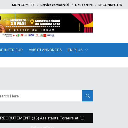
MON COMPTE
Service commercial
Nous écrire
SE CONNECTER
ANNONCES
EN PLUS
UE INTERIEUR
AVIS ET ANNONCES
EN PLUS
RECRUTEMENT (15) Assistants Foreurs et (1)
Safety officer