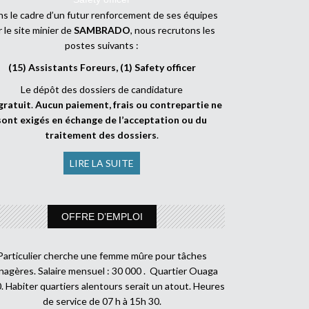
s le cadre d’un futur renforcement de ses équipes
r le site minier de
SAMBRADO
, nous recrutons les
postes suivants :
(15) Assistants Foreurs, (1) Safety officer
Le dépôt des dossiers de candidature
gratuit
.
Aucun paiement, frais ou contrepartie ne
sont exigés en échange de l’acceptation ou du
traitement des dossiers
.
LIRE LA SUITE
OFFRE D’EMPLOI
Particulier cherche une femme mûre pour tâches
agères. Salaire mensuel : 30 000 . Quartier Ouaga
. Habiter quartiers alentours serait un atout. Heures
de service de 07 h à 15h 30.