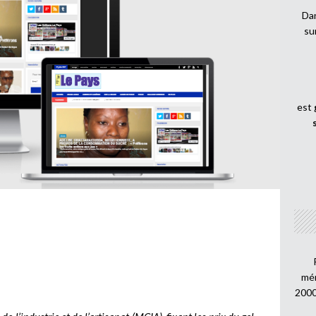
Dan
su
est
mén
2000