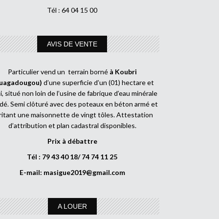
Tél : 64 04 15 00
AVIS DE VENTE
Particulier vend un terrain borné
à Koubri
uagadougou)
d’une superficie d’un (01) hectare et
, situé non loin de l’usine de fabrique d’eau minérale
dé. Semi clôturé avec des poteaux en béton armé et
ritant une maisonnette de vingt tôles. Attestation
d’attribution et plan cadastral disponibles.
Prix à débattre
Tél : 79 43 40 18/ 74 74 11 25
E-mail:
masigue2019@gmail.com
A LOUER