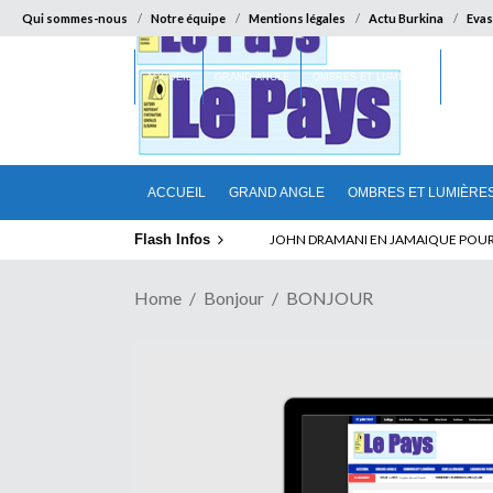
Qui sommes-nous
Notre équipe
Mentions légales
Actu Burkina
Evas
ACCUEIL
GRAND ANGLE
OMBRES ET LUMIÈRES
SUR LA
ACCUEIL
GRAND ANGLE
OMBRES ET LUMIÈRE
Flash Infos
ABSENCE PROLONGEE DE PAUL BIYA D
Home
Bonjour
BONJOUR