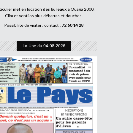
ticulier met en location
des bureaux
à Ouaga 2000.
Clim et ventilos plus débarras et douches.
Possibilité de visiter , contact :
72 60 14 28
La Une du 04-08-2026