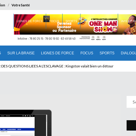
ion
Votre Santé
 BRAISE
LIGNES DE FORCE
FOCUS
SPORTS
DIALOGUE INTERIEUR
AVIS ET 
S
SUR LA BRAISE
LIGNES DE FORCE
FOCUS
SPORTS
DIALOG
U CAMEROUN : Qui pilote le Cameroun ?