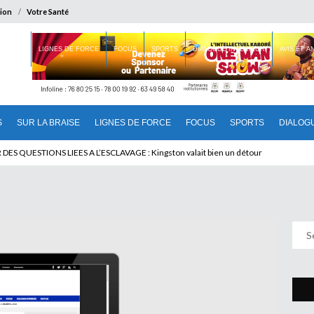
ion
Votre Santé
 BRAISE
LIGNES DE FORCE
FOCUS
SPORTS
DIALOGUE INTERIEUR
AVIS ET 
S
SUR LA BRAISE
LIGNES DE FORCE
FOCUS
SPORTS
DIALOG
U CAMEROUN : Qui pilote le Cameroun ?