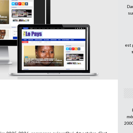
Dan
su
est
mén
2000
er