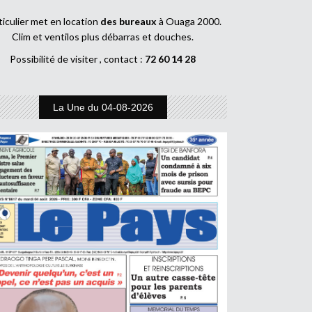
ticulier met en location
des bureaux
à Ouaga 2000.
Clim et ventilos plus débarras et douches.
Possibilité de visiter , contact :
72 60 14 28
La Une du 04-08-2026