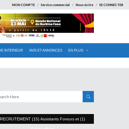
MON COMPTE
Service commercial
Nous écrire
SE CONNECTER
ANNONCES
EN PLUS
UE INTERIEUR
AVIS ET ANNONCES
EN PLUS
RECRUTEMENT (15) Assistants Foreurs et (1)
Safety officer