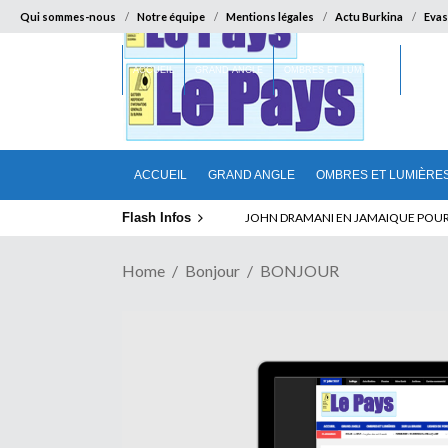
Qui sommes-nous
Notre équipe
Mentions légales
Actu Burkina
Evas
ACCUEIL
GRAND ANGLE
OMBRES ET LUMIÈRES
SUR LA
ACCUEIL
GRAND ANGLE
OMBRES ET LUMIÈRE
Flash Infos
ABSENCE PROLONGEE DE PAUL BIYA D
Home
Bonjour
BONJOUR