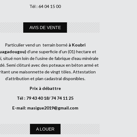
Tél : 64 04 15 00
AVIS DE VENTE
Particulier vend un terrain borné
à Koubri
uagadougou)
d’une superficie d’un (01) hectare et
, situé non loin de l’usine de fabrique d’eau minérale
dé. Semi clôturé avec des poteaux en béton armé et
ritant une maisonnette de vingt tôles. Attestation
d’attribution et plan cadastral disponibles.
Prix à débattre
Tél : 79 43 40 18/ 74 74 11 25
E-mail:
masigue2019@gmail.com
A LOUER