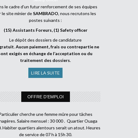
s le cadre d’un futur renforcement de ses équipes
r le site minier de
SAMBRADO
, nous recrutons les
postes suivants :
(15) Assistants Foreurs, (1) Safety officer
Le dépôt des dossiers de candidature
gratuit
.
Aucun paiement, frais ou contrepartie ne
sont exigés en échange de l’acceptation ou du
traitement des dossiers
.
LIRE LA SUITE
OFFRE D’EMPLOI
Particulier cherche une femme mûre pour tâches
agères. Salaire mensuel : 30 000 . Quartier Ouaga
. Habiter quartiers alentours serait un atout. Heures
de service de 07 h à 15h 30.