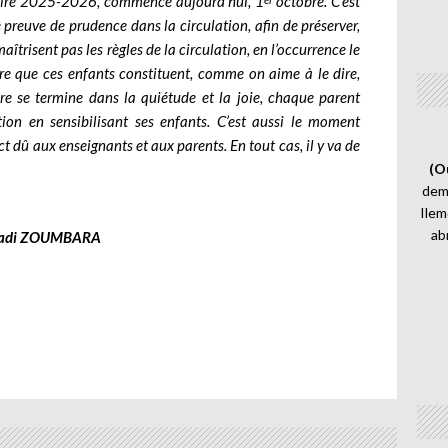
colaire 2025-2026, commence aujourd’hui, 1
octobre. C’est
ire preuve de prudence dans la circulation, afin de préserver,
îtrisent pas les règles de la circulation, en l’occurrence le
ire que ces enfants constituent, comme on aime à le dire,
ire se termine dans la quiétude et la joie, chaque parent
tion en sensibilisant ses enfants. C’est aussi le moment
ect dû aux enseignants et aux parents. En tout cas, il y va de
(O
demi
Ilem
ab
adi ZOUMBARA