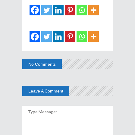
No Comments
Leave A Comment