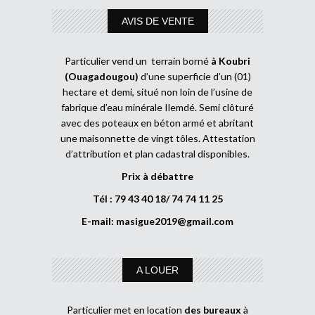
AVIS DE VENTE
Particulier vend un terrain borné
à Koubri
(Ouagadougou)
d’une superficie d’un (01)
hectare et demi, situé non loin de l’usine de
fabrique d’eau minérale Ilemdé. Semi clôturé
avec des poteaux en béton armé et abritant
une maisonnette de vingt tôles. Attestation
d’attribution et plan cadastral disponibles.
Prix à débattre
Tél : 79 43 40 18/ 74 74 11 25
E-mail:
masigue2019@gmail.com
A LOUER
Particulier met en location
des bureaux
à