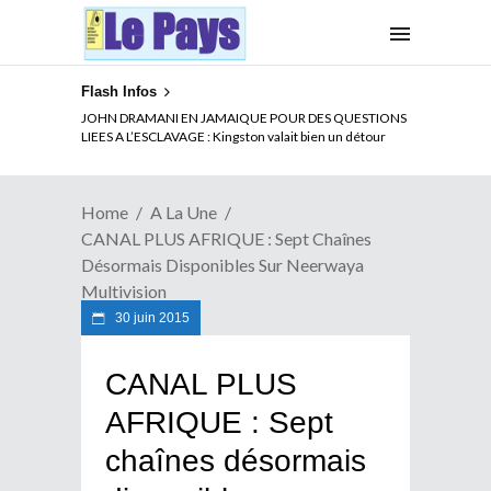
Flash Infos
ELECTION DE TALON A LA TETE DU SENAT BENINOIS :
JOHN DRAMANI EN JAMAIQUE POUR DES QUESTIONS
Quand Patrice quitte le pouvoir sans partir !
LIEES A L’ESCLAVAGE : Kingston valait bien un détour
Home
A La Une
CANAL PLUS AFRIQUE : Sept Chaînes
Désormais Disponibles Sur Neerwaya
Multivision
30 juin 2015
CANAL PLUS
AFRIQUE : Sept
chaînes désormais