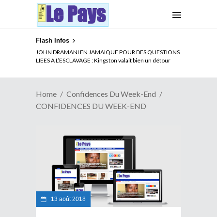
Flash Infos
ELECTION DE TALON A LA TETE DU SENAT BENINOIS :
JOHN DRAMANI EN JAMAIQUE POUR DES QUESTIONS
Quand Patrice quitte le pouvoir sans partir !
LIEES A L’ESCLAVAGE : Kingston valait bien un détour
Home
Confidences Du Week-End
CONFIDENCES DU WEEK-END
13 août 2018