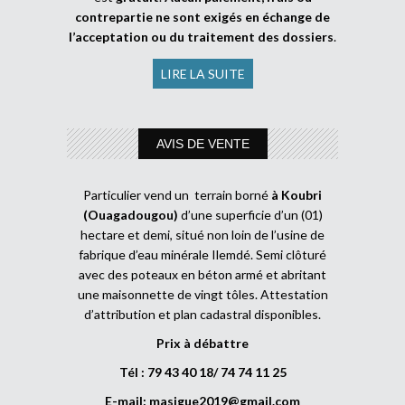
contrepartie ne sont exigés en échange de
l’acceptation ou du traitement des dossiers
.
LIRE LA SUITE
AVIS DE VENTE
Particulier vend un terrain borné
à Koubri
(Ouagadougou)
d’une superficie d’un (01)
hectare et demi, situé non loin de l’usine de
fabrique d’eau minérale Ilemdé. Semi clôturé
avec des poteaux en béton armé et abritant
une maisonnette de vingt tôles. Attestation
d’attribution et plan cadastral disponibles.
Prix à débattre
Tél : 79 43 40 18/ 74 74 11 25
E-mail:
masigue2019@gmail.com