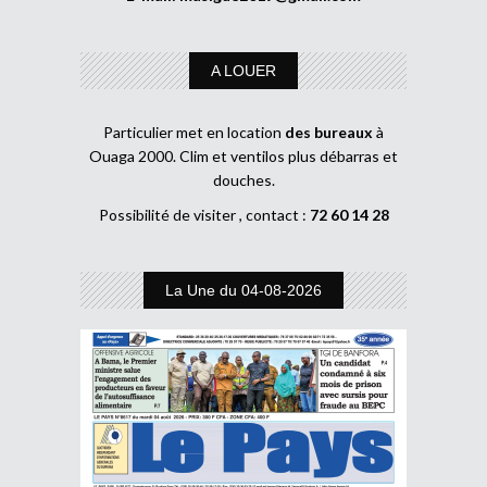
A LOUER
Particulier met en location
des bureaux
à
Ouaga 2000. Clim et ventilos plus débarras et
douches.
Possibilité de visiter , contact :
72 60 14 28
La Une du 04-08-2026