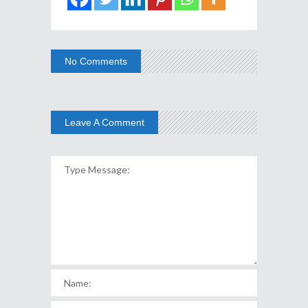
No Comments
Leave A Comment