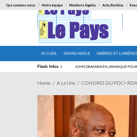
Qui sommes-nous
Notre équipe
Mentions légales
Actu Burkina
Evas
ACCUEIL
GRAND ANGLE
OMBRES ET LUMIÈRES
SUR LA
ACCUEIL
GRAND ANGLE
OMBRES ET LUMIÈRE
Flash Infos
ELECTION DE TALON A LA TETE DU SENA
Home
A La Une
CONGRES DU PDCI-RDA ET