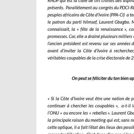
RHDP qui est la cible de tirs croisés des aspira
présents.
Parallèlement au congrès du PDCI-RDA
peuples africains de Côte d’Ivoire (PPA-CI) a t
le patron du parti hilmsef, Laurent Gbagbo. M
connaissait, la « fête de la renaissance », 
promesses. Car, elle a drainé plusieurs milliers
l’ancien président est revenu sur ses années 
avant d’inviter la Côte d’Ivoire à recherche
véritables coupables de la crise électorale de 
On peut se féliciter du ton bien 
« Si la Côte d’Ivoire veut être une nation de pa
continuer à chercher les coupables », a-t-il l
l’ONU » ou encore les « rebelles ». Laurent Gb
la principale raison du meeting qui est, sans n
cette optique, il a fait l’état des lieux des po