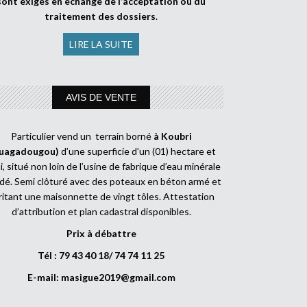
sont exigés en échange de l’acceptation ou du
traitement des dossiers
.
LIRE LA SUITE
AVIS DE VENTE
Particulier vend un terrain borné
à Koubri
uagadougou)
d’une superficie d’un (01) hectare et
, situé non loin de l’usine de fabrique d’eau minérale
dé. Semi clôturé avec des poteaux en béton armé et
ritant une maisonnette de vingt tôles. Attestation
d’attribution et plan cadastral disponibles.
Prix à débattre
Tél : 79 43 40 18/ 74 74 11 25
E-mail:
masigue2019@gmail.com