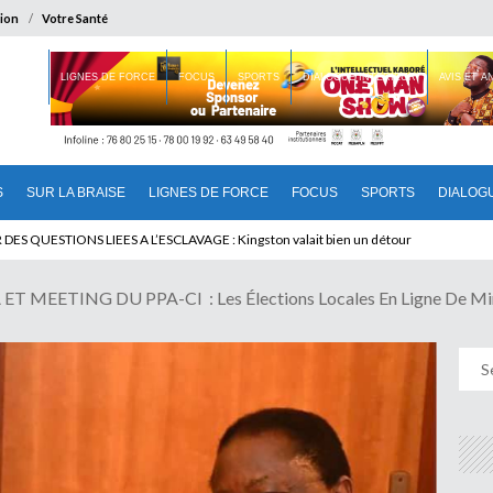
ion
Votre Santé
 BRAISE
LIGNES DE FORCE
FOCUS
SPORTS
DIALOGUE INTERIEUR
AVIS ET 
S
SUR LA BRAISE
LIGNES DE FORCE
FOCUS
SPORTS
DIALOG
T BENINOIS : Quand Patrice quitte le pouvoir sans partir !
 MEETING DU PPA-CI : Les Élections Locales En Ligne De Mi