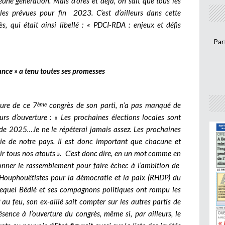
eune génération. Mais d’ores et déjà, on sait que tous les
ales prévues pour fin 2023. C’est d’ailleurs dans cette
s, qui était ainsi libellé : « PDCI-RDA : enjeux et défis
.
Par
sance » a tenu toutes ses promesses
ture de ce 7
congrès de son parti, n’a pas manqué de
ème
rs d’ouverture : « Les prochaines élections locales sont
 de 2025…Je ne le répéterai jamais assez. Les prochaines
gie de notre pays. Il est donc important que chacune et
ir tous nos atouts ». C’est donc dire, en un mot comme en
onner le rassemblement pour faire échec à l’ambition de
ouphouëtistes pour la démocratie et la paix (RHDP) du
equel Bédié et ses compagnons politiques ont rompu les
u feu, son ex-allié sait compter sur les autres partis de
sence à l’ouverture du congrès, même si, par ailleurs, le