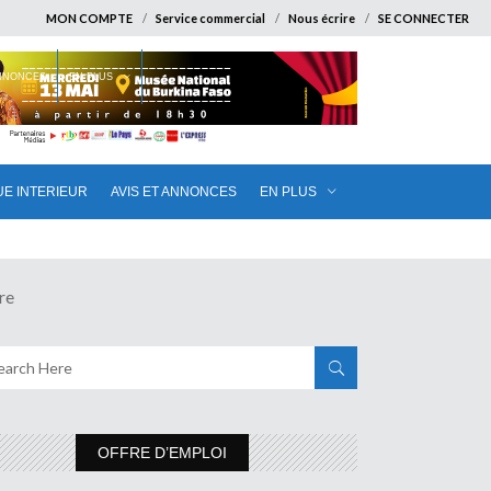
MON COMPTE
Service commercial
Nous écrire
SE CONNECTER
ANNONCES
EN PLUS
UE INTERIEUR
AVIS ET ANNONCES
EN PLUS
re
OFFRE D’EMPLOI