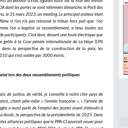
nts au pouvoir d’Etat, figurait aussi sur la liste des invités
 dont les portes se sont refermées dimanche, le Parti des
enu, le 31 mars 2023, un meeting. Le principal orateur était
ême si l’on n’a pas retrouvé le tribun hors pair que l’on
comme l’on a baptisé ce rassemblement, a tenu toutes ses
 de participants. C’est donc devant une foule électrique que
de geôle à la Cour pénale internationale de La Haye (CPI)
r, dans la perspective de la construction de la paix, les
2010 qui s’est soldée par 3000 morts.
apaisé lors des deux rassemblements politiques
ix, de justice, de vérité, je conseille à notre cher pays de
ancé, citant pêle-mêle « l’armée française », « l’armée de
agbo a aussi parlé de l’emploi des jeunes avant d’aboutir à
ul doute, la perspective de la présidentielle de 2025. Dans
ssibles alliances politiques que le PPA-CI pourrait nouer pour