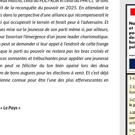
s deux matchs, celui du PDCI-RDA et celui du PPA-CI, se sont
’agit de la reconquête du pouvoir en 2025. En attendant le
s dans la perspective d’une alliance qui récompenserait le
 qui occuperait le terrain et ferait peur à l’adversaire. Et
es mise sur la jeunesse de son parti même si, par ailleurs,
our favoriser l’émergence d’un jeune leader charismatique.
n peut se demander si leur appel à l’endroit de cette frange
que le parti au pouvoir ne restera pas les bras croisés et
spèces sonnantes et trébuchantes pour appâter une jeunesse
on peut se féliciter du ton bien apaisé lors des deux
e de bons augures pour les élections à venir. Et c’est déjà
ienne connue pour être l’une des plus effervescentes en
« Le Pays »