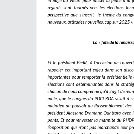
la page du Vieux pour laisser la place à la j
regards sont tournés vers les élections loc
perspective que s’inscrit le thème du congrè
nouveaux, attitudes nouvelles, cap sur 2025 »
La « fête de la renais
Et le président Bédié, à l’occasion de l’ouver
rappeler cet important enjeu dans son discou
importantes pour remporter la présidentielle
élections sont déterminantes dans la straté
chacun de nous comprenne qu’il s’agit de réun
mille, que le congrès du PDCI-RDA visait à s
maintien au pouvoir du Rassemblement des H
président Alassane Dramane Ouattara avec l
ponts. Et pour renverser la marmite du RHDP a
l’opposition qui n’ont pas marchandé leur pré