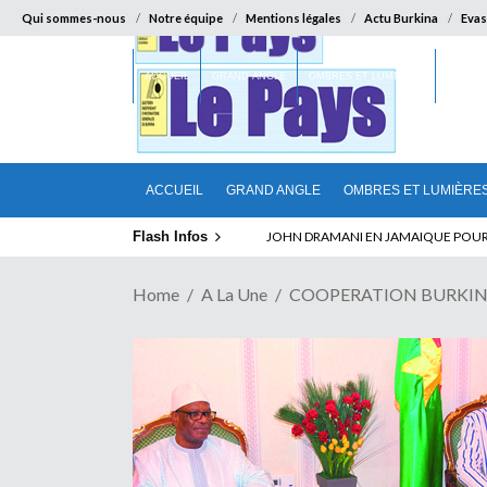
Qui sommes-nous
Notre équipe
Mentions légales
Actu Burkina
Evas
ACCUEIL
GRAND ANGLE
OMBRES ET LUMIÈRES
SUR LA
ACCUEIL
GRAND ANGLE
OMBRES ET LUMIÈRE
Flash Infos
ELECTION DE TALON A LA TETE DU SENA
Home
A La Une
COOPERATION BURKINA-MA