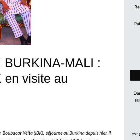
Re
Pai
BURKINA-MALI :
 en visite au
Dan
su
 Boubacar Kéita (IBK), séjourne au Burkina depuis hier. Il
est