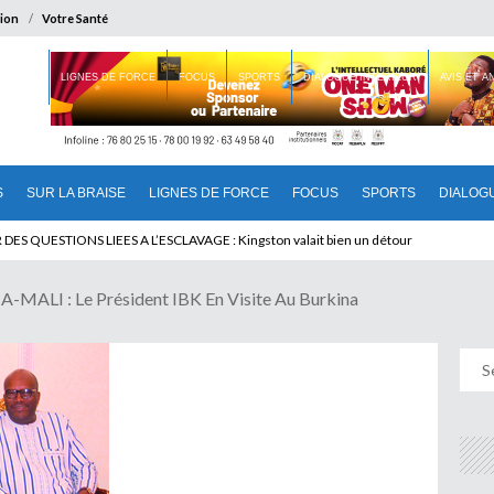
ion
Votre Santé
 BRAISE
LIGNES DE FORCE
FOCUS
SPORTS
DIALOGUE INTERIEUR
AVIS ET 
S
SUR LA BRAISE
LIGNES DE FORCE
FOCUS
SPORTS
DIALOG
T BENINOIS : Quand Patrice quitte le pouvoir sans partir !
LI : Le Président IBK En Visite Au Burkina