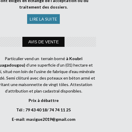
sont exigés en échange de l’acceptation ou du
traitement des dossiers
.
LIRE LA SUITE
AVIS DE VENTE
Particulier vend un terrain borné
à Koubri
uagadougou)
d’une superficie d’un (01) hectare et
, situé non loin de l’usine de fabrique d’eau minérale
dé. Semi clôturé avec des poteaux en béton armé et
ritant une maisonnette de vingt tôles. Attestation
d’attribution et plan cadastral disponibles.
Prix à débattre
Tél : 79 43 40 18/ 74 74 11 25
E-mail:
masigue2019@gmail.com