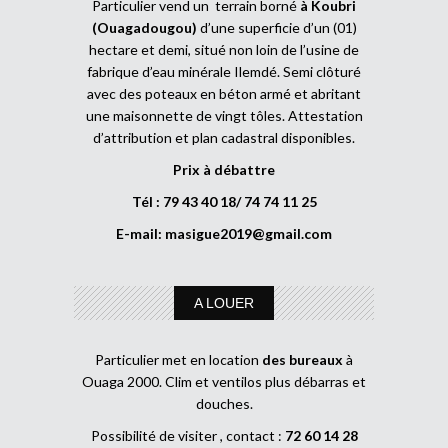
Particulier vend un terrain borné
à Koubri
(Ouagadougou)
d’une superficie d’un (01)
hectare et demi, situé non loin de l’usine de
fabrique d’eau minérale Ilemdé. Semi clôturé
avec des poteaux en béton armé et abritant
une maisonnette de vingt tôles. Attestation
d’attribution et plan cadastral disponibles.
Prix à débattre
Tél : 79 43 40 18/ 74 74 11 25
E-mail:
masigue2019@gmail.com
A LOUER
Particulier met en location
des bureaux
à
Ouaga 2000. Clim et ventilos plus débarras et
douches.
Possibilité de visiter , contact :
72 60 14 28