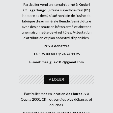
Particulier vend un terrain borné
à Koubri
(Ouagadougou)
d’une superficie d’un (01)
hectare et demi, situé non loin de l’usine de
fabrique d’eau minérale Ilemdé. Semi clôturé
avec des poteaux en béton armé et abritant
une maisonnette de vingt tôles. Attestation
d’attribution et plan cadastral disponibles.
Prix à débattre
Tél : 79 43 40 18/ 74 74 11 25
E-mail:
masigue2019@gmail.com
A LOUER
Particulier met en location
des bureaux
à
Ouaga 2000. Clim et ventilos plus débarras et
douches.
Possibilité de visiter , contact :
72 60 14 28