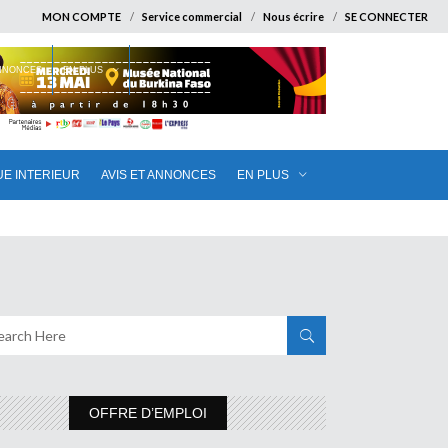
MON COMPTE
Service commercial
Nous écrire
SE CONNECTER
ANNONCES
EN PLUS
UE INTERIEUR
AVIS ET ANNONCES
EN PLUS
OFFRE D’EMPLOI