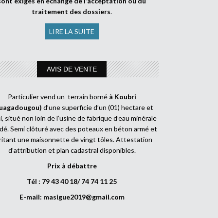
sont exigés en échange de l’acceptation ou du
traitement des dossiers
.
LIRE LA SUITE
AVIS DE VENTE
Particulier vend un terrain borné
à Koubri
uagadougou)
d’une superficie d’un (01) hectare et
, situé non loin de l’usine de fabrique d’eau minérale
dé. Semi clôturé avec des poteaux en béton armé et
ritant une maisonnette de vingt tôles. Attestation
d’attribution et plan cadastral disponibles.
Prix à débattre
Tél : 79 43 40 18/ 74 74 11 25
E-mail:
masigue2019@gmail.com