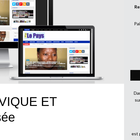
Re
Pai
Dan
VIQUE ET
su
sée
est