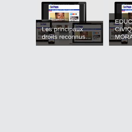
EDUC
Les principaux
CIVI
droits reconnus...
MOR