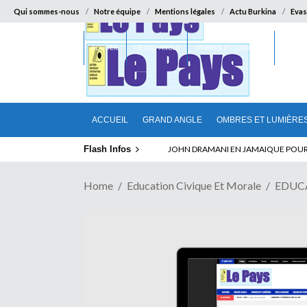
Qui sommes-nous
Notre équipe
Mentions légales
Actu Burkina
Evas
ACCUEIL
GRAND ANGLE
OMBRES ET LUMIÈRES
SUR LA
ACCUEIL
GRAND ANGLE
OMBRES ET LUMIÈRE
Flash Infos
ELECTION DE TALON A LA TETE DU SENA
Home
Education Civique Et Morale
EDUCA