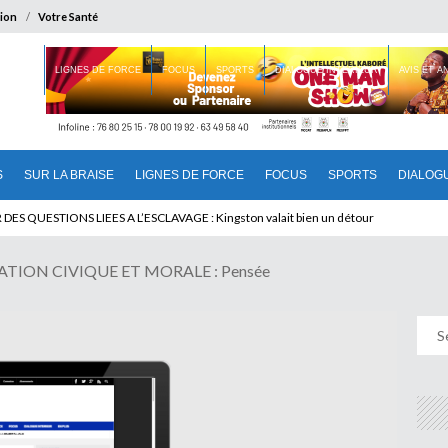
ion
Votre Santé
 BRAISE
LIGNES DE FORCE
FOCUS
SPORTS
DIALOGUE INTERIEUR
AVIS ET 
S
SUR LA BRAISE
LIGNES DE FORCE
FOCUS
SPORTS
DIALOG
T BENINOIS : Quand Patrice quitte le pouvoir sans partir !
TION CIVIQUE ET MORALE : Pensée