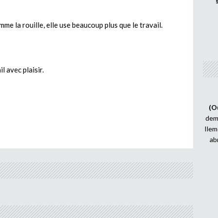
mme la rouille, elle use beaucoup plus que le travail.
l avec plaisir.
(O
demi
Ilem
ab