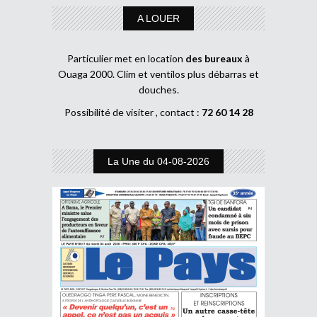
A LOUER
Particulier met en location
des bureaux
à
Ouaga 2000. Clim et ventilos plus débarras et
douches.
Possibilité de visiter , contact :
72 60 14 28
La Une du 04-08-2026