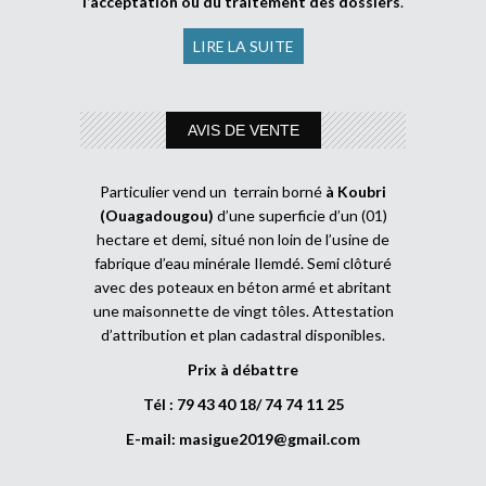
l’acceptation ou du traitement des dossiers
.
LIRE LA SUITE
AVIS DE VENTE
Particulier vend un terrain borné
à Koubri
(Ouagadougou)
d’une superficie d’un (01)
hectare et demi, situé non loin de l’usine de
fabrique d’eau minérale Ilemdé. Semi clôturé
avec des poteaux en béton armé et abritant
une maisonnette de vingt tôles. Attestation
d’attribution et plan cadastral disponibles.
Prix à débattre
Tél : 79 43 40 18/ 74 74 11 25
E-mail:
masigue2019@gmail.com