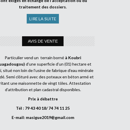
sont exigés en échange de l’acceptation ou du
traitement des dossiers
.
LIRE LA SUITE
AVIS DE VENTE
Particulier vend un terrain borné
à Koubri
uagadougou)
d’une superficie d’un (01) hectare et
, situé non loin de l’usine de fabrique d’eau minérale
dé. Semi clôturé avec des poteaux en béton armé et
ritant une maisonnette de vingt tôles. Attestation
d’attribution et plan cadastral disponibles.
Prix à débattre
Tél : 79 43 40 18/ 74 74 11 25
E-mail:
masigue2019@gmail.com