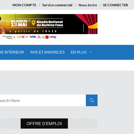
MON COMPTE
Service commercial
Nous écrire
SE CONNECTER
ANNONCES
EN PLUS
UE INTERIEUR
AVIS ET ANNONCES
EN PLUS
OFFRE D’EMPLOI