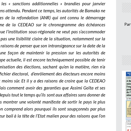
 les « sanctions additionnelles » brandies pour janvier
sens attendu. Pendant ce temps, les autorités de Bamako ne
les de la refondation (ANR) qui ont connu le démarrage
Par
nterne de la CEDEAO sur le chronogramme des échéances
 que l’institution sous-régionale ne veut pas s’accommoder
as une lisibilité claire de la situation, notamment sur la
s raisons de penser que son intransigeance sur la date de la
t une façon de maintenir la pression sur les autorités de
pe actuelle, il est encore techniquement possible de tenir
nisation des élections, sachant qu’en la matière, rien n’a
ichier électoral, d’enrôlement des électeurs encore moins
st moins sûr. Et il y a des raisons de croire que la CEDEAO
ais comment avoir des garanties que Assimi Goïta et ses
puis tout le temps qu’ils sont aux affaires sans donner de
ins montrer une volonté manifeste de sortir le pays le plus
L’on comprend alors pourquoi ils sont soupçonnés par plus
eur bail à la tête de l’Etat malien pour des raisons que l’on