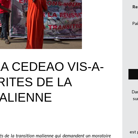
Re
Pai
A CEDEAO VIS-A-
RITES DE LA
Dan
MALIENNE
su
est
ités de la transition malienne qui demandent un moratoire