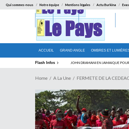
Qui sommes-nous
Notre équipe
Mentions légales
Actu Burkina
Evas
ACCUEIL
GRAND ANGLE
OMBRES ET LUMIÈRES
SUR LA
ACCUEIL
GRAND ANGLE
OMBRES ET LUMIÈRE
Flash Infos
ELECTION DE TALON A LA TETE DU SENA
Home
A La Une
FERMETE DE LA CEDEAO