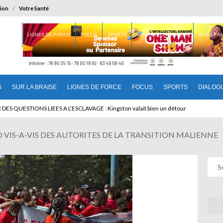
ion
Votre Santé
 BRAISE
LIGNES DE FORCE
FOCUS
SPORTS
DIALOGUE INTERIEUR
AVIS ET 
S
SUR LA BRAISE
LIGNES DE FORCE
FOCUS
SPORTS
DIALOG
T BENINOIS : Quand Patrice quitte le pouvoir sans partir !
 VIS-A-VIS DES AUTORITES DE LA TRANSITION MALIENNE