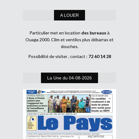
A LOUER
Particulier met en location
des bureaux
à
Ouaga 2000. Clim et ventilos plus débarras et
douches.
Possibilité de visiter , contact :
72 60 14 28
La Une du 04-08-2026