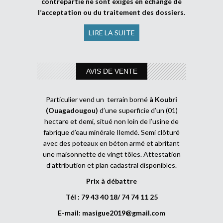
contrepartie ne sont exigés en échange de
l’acceptation ou du traitement des dossiers
.
LIRE LA SUITE
AVIS DE VENTE
Particulier vend un terrain borné
à Koubri
(Ouagadougou)
d’une superficie d’un (01)
hectare et demi, situé non loin de l’usine de
fabrique d’eau minérale Ilemdé. Semi clôturé
avec des poteaux en béton armé et abritant
une maisonnette de vingt tôles. Attestation
d’attribution et plan cadastral disponibles.
Prix à débattre
Tél : 79 43 40 18/ 74 74 11 25
E-mail:
masigue2019@gmail.com