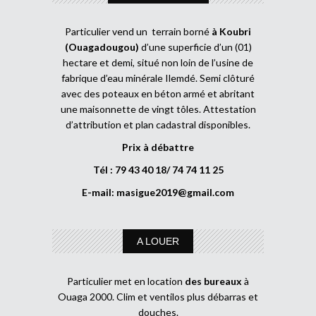
Particulier vend un terrain borné
à Koubri
(Ouagadougou)
d’une superficie d’un (01)
hectare et demi, situé non loin de l’usine de
fabrique d’eau minérale Ilemdé. Semi clôturé
avec des poteaux en béton armé et abritant
une maisonnette de vingt tôles. Attestation
d’attribution et plan cadastral disponibles.
Prix à débattre
Tél : 79 43 40 18/ 74 74 11 25
E-mail:
masigue2019@gmail.com
A LOUER
Particulier met en location
des bureaux
à
Ouaga 2000. Clim et ventilos plus débarras et
douches.