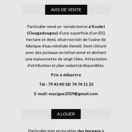
AVIS DE VENTE
Particulier vend un terrain borné
à Koubri
(Ouagadougou)
d’une superficie d’un (01)
hectare et demi, situé non loin de l’usine de
fabrique d’eau minérale Ilemdé. Semi clôturé
avec des poteaux en béton armé et abritant
une maisonnette de vingt tôles. Attestation
d’attribution et plan cadastral disponibles.
Prix à débattre
Tél : 79 43 40 18/ 74 74 11 25
E-mail:
masigue2019@gmail.com
A LOUER
Particulier met en location
des bureaux
à