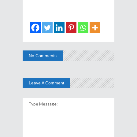
No Comments
Leave A Comment