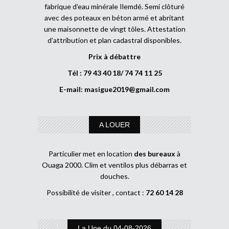
fabrique d’eau minérale Ilemdé. Semi clôturé
avec des poteaux en béton armé et abritant
une maisonnette de vingt tôles. Attestation
d’attribution et plan cadastral disponibles.
Prix à débattre
Tél : 79 43 40 18/ 74 74 11 25
E-mail:
masigue2019@gmail.com
A LOUER
Particulier met en location
des bureaux
à
Ouaga 2000. Clim et ventilos plus débarras et
douches.
Possibilité de visiter , contact :
72 60 14 28
La Une du 04-08-2026