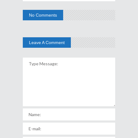
No Comments
Leave A Comment