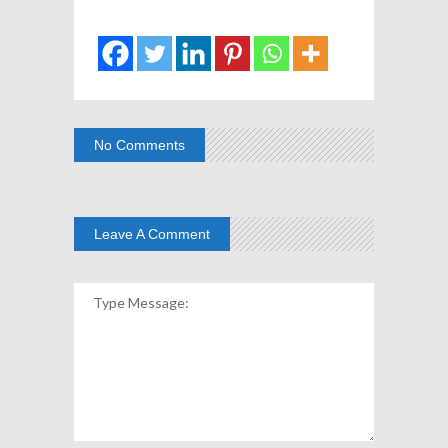
No Comments
Leave A Comment