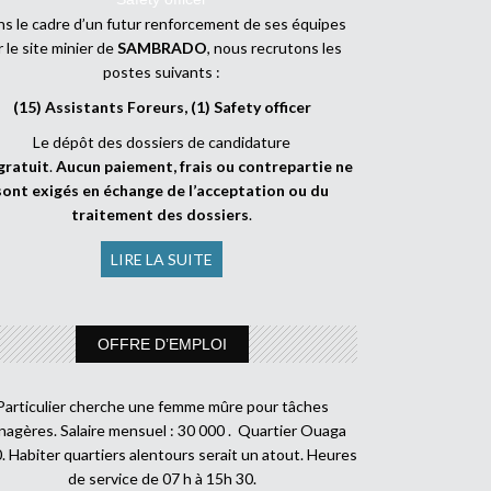
s le cadre d’un futur renforcement de ses équipes
r le site minier de
SAMBRADO
, nous recrutons les
postes suivants :
(15) Assistants Foreurs, (1) Safety officer
Le dépôt des dossiers de candidature
gratuit
.
Aucun paiement, frais ou contrepartie ne
sont exigés en échange de l’acceptation ou du
traitement des dossiers
.
LIRE LA SUITE
OFFRE D’EMPLOI
Particulier cherche une femme mûre pour tâches
agères. Salaire mensuel : 30 000 . Quartier Ouaga
. Habiter quartiers alentours serait un atout. Heures
de service de 07 h à 15h 30.