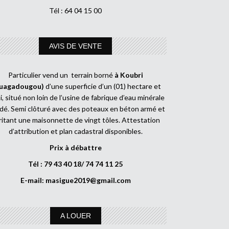
Tél : 64 04 15 00
AVIS DE VENTE
Particulier vend un terrain borné
à Koubri
uagadougou)
d’une superficie d’un (01) hectare et
, situé non loin de l’usine de fabrique d’eau minérale
dé. Semi clôturé avec des poteaux en béton armé et
ritant une maisonnette de vingt tôles. Attestation
d’attribution et plan cadastral disponibles.
Prix à débattre
Tél : 79 43 40 18/ 74 74 11 25
E-mail:
masigue2019@gmail.com
A LOUER