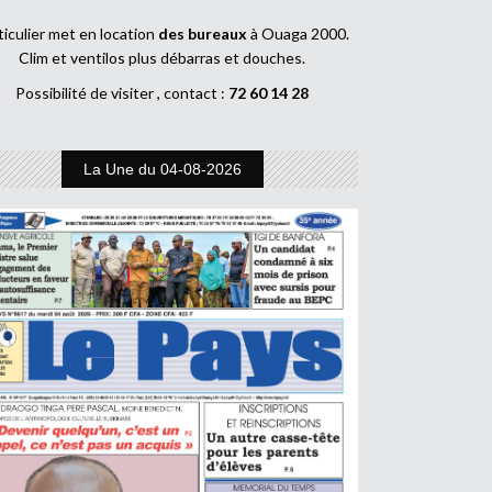
ticulier met en location
des bureaux
à Ouaga 2000.
Clim et ventilos plus débarras et douches.
Possibilité de visiter , contact :
72 60 14 28
La Une du 04-08-2026