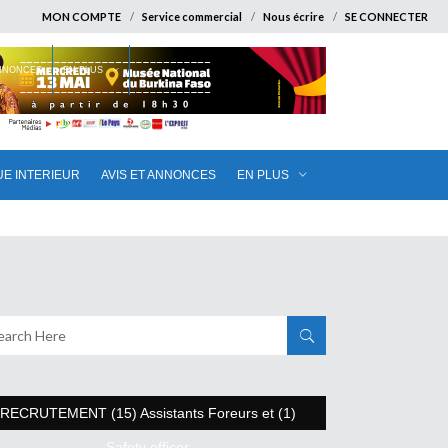
MON COMPTE
Service commercial
Nous écrire
SE CONNECTER
ANNONCES
EN PLUS
UE INTERIEUR
AVIS ET ANNONCES
EN PLUS
RECRUTEMENT (15) Assistants Foreurs et (1)
Safety officer