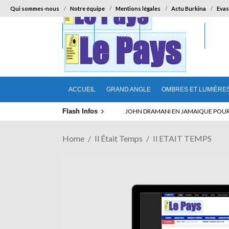
Qui sommes-nous
Notre équipe
Mentions légales
Actu Burkina
Evas
ACCUEIL
GRAND ANGLE
OMBRES ET LUMIÈRES
SUR LA
ACCUEIL
GRAND ANGLE
OMBRES ET LUMIÈRE
Flash Infos
ABSENCE PROLONGEE DE PAUL BIYA D
Home
Il Était Temps
Il ETAIT TEMPS