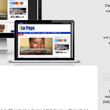
Dan
su
est
mén
2000