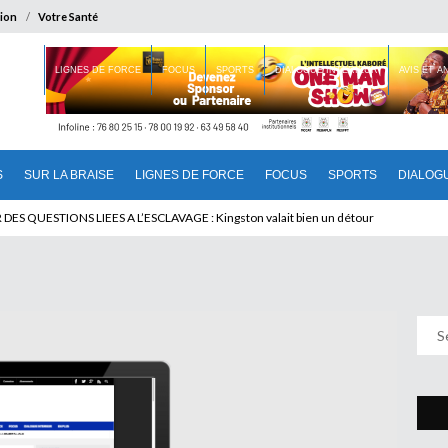
ion
Votre Santé
 BRAISE
LIGNES DE FORCE
FOCUS
SPORTS
DIALOGUE INTERIEUR
AVIS ET 
S
SUR LA BRAISE
LIGNES DE FORCE
FOCUS
SPORTS
DIALOG
U CAMEROUN : Qui pilote le Cameroun ?