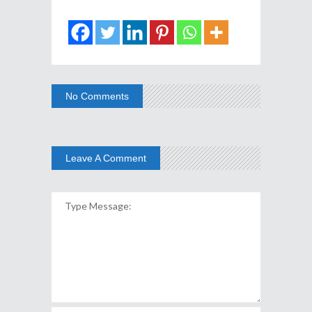
No Comments
Leave A Comment