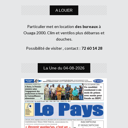
A LOUER
Particulier met en location
des bureaux
à
Ouaga 2000. Clim et ventilos plus débarras et
douches.
Possibilité de visiter , contact :
72 60 14 28
La Une du 04-08-2026