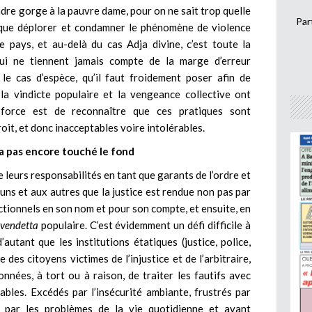
ndre gorge à la pauvre dame, pour on ne sait trop quelle
Par
t que déplorer et condamner le phénomène de violence
e pays, et au-delà du cas Adja divine, c’est toute la
qui ne tiennent jamais compte de la marge d’erreur
le cas d’espèce, qu’il faut froidement poser afin de
 la vindicte populaire et la vengeance collective ont
 force est de reconnaître que ces pratiques sont
oit, et donc inacceptables voire intolérables.
a pas encore touché le fond
e leurs responsabilités en tant que garants de l’ordre et
 uns et aux autres que la justice est rendue non pas par
ictionnels en son nom et pour son compte, et ensuite, en
vendetta
populaire. C’est évidemment un défi difficile à
autant que les institutions étatiques (justice, police,
des citoyens victimes de l’injustice et de l’arbitraire,
nnées, à tort ou à raison, de traiter les fautifs avec
bles. Excédés par l’insécurité ambiante, frustrés par
s par les problèmes de la vie quotidienne et ayant