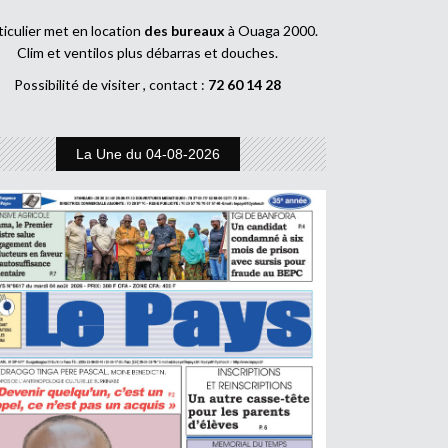
ticulier met en location
des bureaux
à Ouaga 2000.
Clim et ventilos plus débarras et douches.
Possibilité de visiter , contact :
72 60 14 28
La Une du 04-08-2026