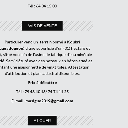
Tél : 64 04 15 00
AVIS DE VENTE
Particulier vend un terrain borné
à Koubri
uagadougou)
d’une superficie d’un (01) hectare et
, situé non loin de l’usine de fabrique d’eau minérale
dé. Semi clôturé avec des poteaux en béton armé et
ritant une maisonnette de vingt tôles. Attestation
d’attribution et plan cadastral disponibles.
Prix à débattre
Tél : 79 43 40 18/ 74 74 11 25
E-mail:
masigue2019@gmail.com
A LOUER