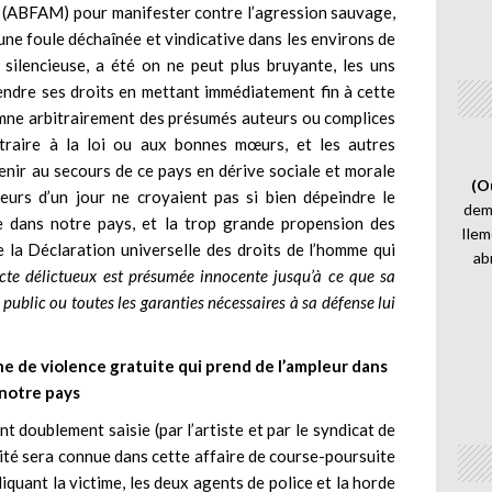
 (ABFAM) pour manifester contre l’agression sauvage,
 une foule déchaînée et vindicative dans les environs de
silencieuse, a été on ne peut plus bruyante, les uns
endre ses droits en mettant immédiatement fin à cette
amne arbitrairement des présumés auteurs ou complices
raire à la loi ou aux bonnes mœurs, et les autres
enir au secours de ce pays en dérive sociale et morale
(O
eurs d’un jour ne croyaient pas si bien dépeindre le
demi
 dans notre pays, et la trop grande propension des
Ilem
e la Déclaration universelle des droits de l’homme qui
ab
cte délictueux est présumée innocente jusqu’à ce que sa
 public ou toutes les garanties nécessaires à sa défense lui
de violence gratuite qui prend de l’ampleur dans
notre pays
nt doublement saisie (par l’artiste et par le syndicat de
érité sera connue dans cette affaire de course-poursuite
liquant la victime, les deux agents de police et la horde