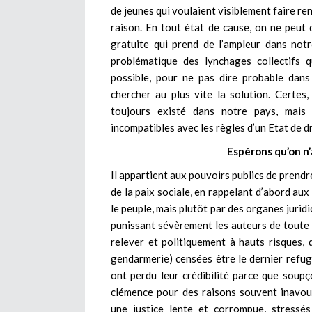
de jeunes qui voulaient visiblement faire re
raison. En tout état de cause, on ne peu
gratuite qui prend de l’ampleur dans notr
problématique des lynchages collectifs 
possible, pour ne pas dire probable dans 
chercher au plus vite la solution. Certes,
toujours existé dans notre pays, mais
incompatibles avec les règles d’un Etat de dr
Espérons qu’on n’
Il appartient aux pouvoirs publics de prendr
de la paix sociale, en rappelant d’abord aux
le peuple, mais plutôt par des organes jurid
punissant sévèrement les auteurs de toute
relever et politiquement à hauts risques, d’
gendarmerie) censées être le dernier refuge 
ont perdu leur crédibilité parce que soupço
clémence pour des raisons souvent inavoua
une justice lente et corrompue, stressé