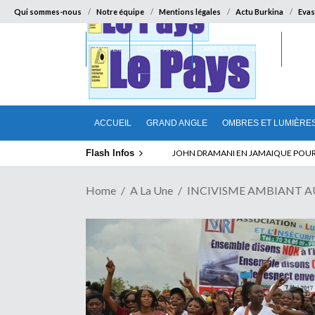
Qui sommes-nous
Notre équipe
Mentions légales
Actu Burkina
Evas
ACCUEIL
GRAND ANGLE
OMBRES ET LUMIÈRES
SUR LA
ACCUEIL
GRAND ANGLE
OMBRES ET LUMIÈRE
Flash Infos
ELECTION DE TALON A LA TETE DU SENA
Home
A La Une
INCIVISME AMBIANT AU B