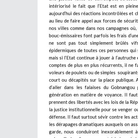
intériorisé le fait que l’Etat est en ple
aujourd’hui des réactions incontrôlées et c
au lieu de faire appel aux forces de sécuri
nos villes comme dans nos campagnes où, 
bouc-émissaires font parfois les frais d’un
ne sont pas tout simplement brûlés vif
épidermiques de toutes ces personnes qui 
mais si l’Etat continue à jouer à l’autruche
comptes de plus en plus récurrents, il ne f
voleurs de poulets ou de simples soupirant
court ou décapités sur la place publique. A
d’aller dans les falaises du Gobnangou
génération en matière de voyance. Il faut s
prennent des libertés avec les lois de la Ré
la justice institutionnelle pour se venger o
défense. Il faut surtout sévir contre les ac
les dérapages dramatiques auxquels on assist
garde, nous conduiront inexorablement à l