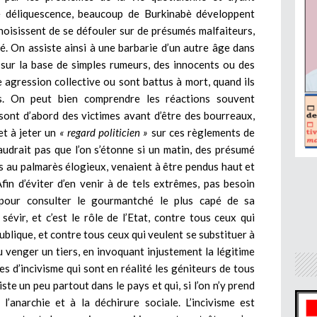
ine déliquescence, beaucoup de Burkinabè développent
hoisissent de se défouler sur de présumés malfaiteurs,
té. On assiste ainsi à une barbarie d’un autre âge dans
sur la base de simples rumeurs, des innocents ou des
e agression collective ou sont battus à mort, quand ils
s. On peut bien comprendre les réactions souvent
sont d’abord des victimes avant d’être des bourreaux,
 et à jeter un
« regard politicien »
sur ces règlements de
audrait pas que l’on s’étonne si un matin, des présumé
s au palmarès élogieux, venaient à être pendus haut et
fin d’éviter d’en venir à de tels extrêmes, pas besoin
 pour consulter le gourmantché le plus capé de sa
évir, et c’est le rôle de l’Etat, contre tous ceux qui
publique, et contre tous ceux qui veulent se substituer à
u venger un tiers, en invoquant injustement la légitime
tes d’incivisme qui sont en réalité les géniteurs de tous
e un peu partout dans le pays et qui, si l’on n’y prend
’anarchie et à la déchirure sociale. L’incivisme est