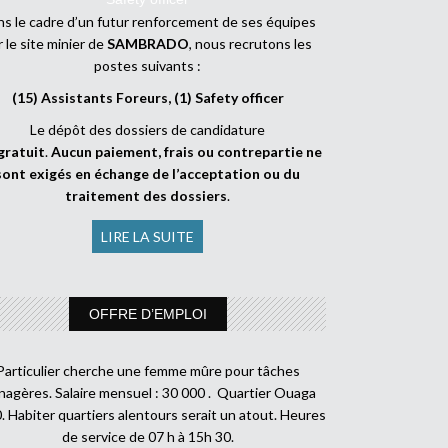
s le cadre d’un futur renforcement de ses équipes
r le site minier de
SAMBRADO
, nous recrutons les
postes suivants :
(15) Assistants Foreurs, (1) Safety officer
Le dépôt des dossiers de candidature
gratuit
.
Aucun paiement, frais ou contrepartie ne
sont exigés en échange de l’acceptation ou du
traitement des dossiers
.
LIRE LA SUITE
OFFRE D’EMPLOI
Particulier cherche une femme mûre pour tâches
agères. Salaire mensuel : 30 000 . Quartier Ouaga
. Habiter quartiers alentours serait un atout. Heures
de service de 07 h à 15h 30.