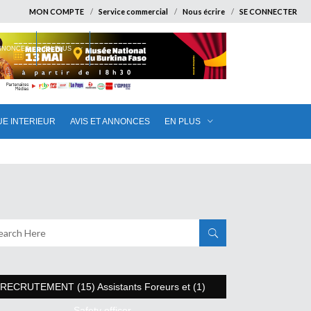
MON COMPTE
Service commercial
Nous écrire
SE CONNECTER
ANNONCES
EN PLUS
UE INTERIEUR
AVIS ET ANNONCES
EN PLUS
RECRUTEMENT (15) Assistants Foreurs et (1)
Safety officer