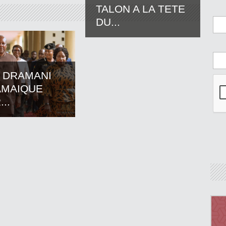
TALON A LA TETE
DU...
 DRAMANI
AMAIQUE
..