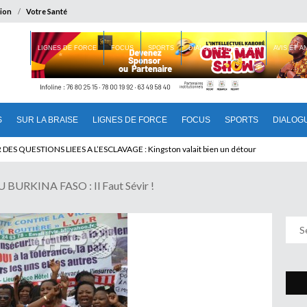
ion
Votre Santé
 BRAISE
LIGNES DE FORCE
FOCUS
SPORTS
DIALOGUE INTERIEUR
AVIS ET 
S
SUR LA BRAISE
LIGNES DE FORCE
FOCUS
SPORTS
DIALOG
T BENINOIS : Quand Patrice quitte le pouvoir sans partir !
URKINA FASO : Il Faut Sévir !