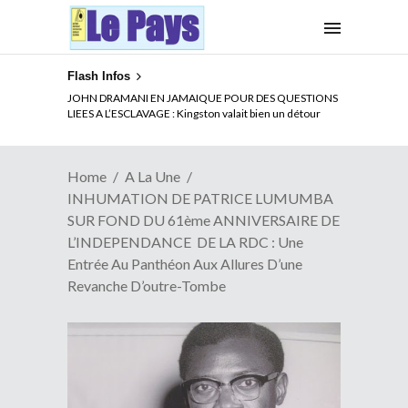
Flash Infos
ELECTION DE TALON A LA TETE DU SENAT BENINOIS :
JOHN DRAMANI EN JAMAIQUE POUR DES QUESTIONS
Quand Patrice quitte le pouvoir sans partir !
LIEES A L’ESCLAVAGE : Kingston valait bien un détour
Home
A La Une
INHUMATION DE PATRICE LUMUMBA
SUR FOND DU 61ème ANNIVERSAIRE DE
L’INDEPENDANCE DE LA RDC : Une
Entrée Au Panthéon Aux Allures D’une
Revanche D’outre-Tombe