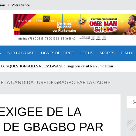
ion
Votre Santé
 BRAISE
LIGNES DE FORCE
FOCUS
SPORTS
DIALOGUE INTERIEUR
AVIS ET 
S
SUR LA BRAISE
LIGNES DE FORCE
FOCUS
SPORTS
DIALOG
T BENINOIS : Quand Patrice quitte le pouvoir sans partir !
ES QUESTIONS LIEES A L’ESCLAVAGE : Kingston valait bien un détour
DE LA CANDIDATURE DE GBAGBO PAR LA CADHP
EXIGEE DE LA
 DE GBAGBO PAR