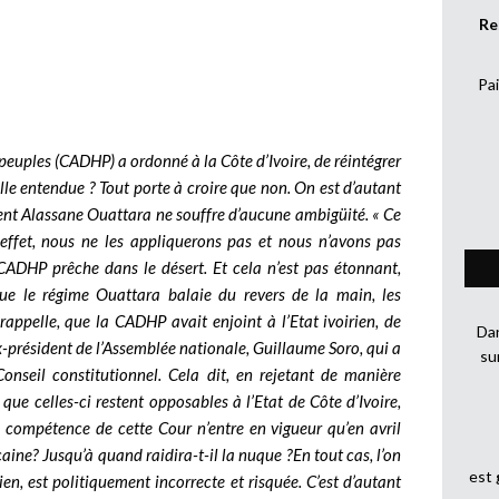
Re
Pai
peuples (CADHP) a ordonné à la Côte d’Ivoire, de réintégrer
elle entendue ? Tout porte à croire que non. On est d’autant
dent Alassane Ouattara ne souffre d’aucune ambigüité. « Ce
 effet, nous ne les appliquerons pas et nous n’avons pas
la CADHP prêche dans le désert. Et cela n’est pas étonnant,
que le régime Ouattara balaie du revers de la main, les
 rappelle, que la CADHP avait enjoint à l’Etat ivoirien, de
Dan
’ex-président de l’Assemblée nationale, Guillaume Soro, qui a
su
Conseil constitutionnel. Cela dit, en rejetant de manière
ue celles-ci restent opposables à l’Etat de Côte d’Ivoire,
a compétence de cette Cour n’entre en vigueur qu’en avril
aine? Jusqu’à quand raidira-t-il la nuque ?
En tout cas, l’on
est
en, est politiquement incorrecte et risquée. C’est d’autant