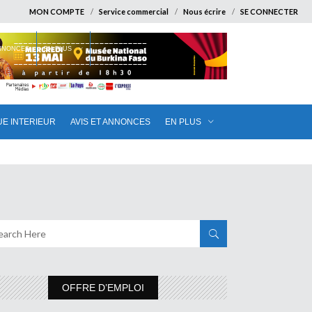
MON COMPTE
Service commercial
Nous écrire
SE CONNECTER
ANNONCES
EN PLUS
UE INTERIEUR
AVIS ET ANNONCES
EN PLUS
OFFRE D’EMPLOI