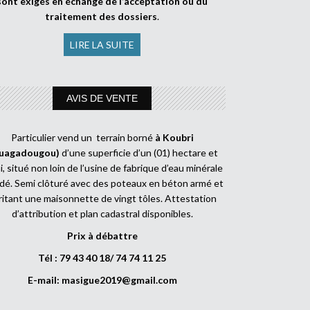
sont exigés en échange de l’acceptation ou du
traitement des dossiers
.
LIRE LA SUITE
AVIS DE VENTE
Particulier vend un terrain borné
à Koubri
uagadougou)
d’une superficie d’un (01) hectare et
, situé non loin de l’usine de fabrique d’eau minérale
dé. Semi clôturé avec des poteaux en béton armé et
ritant une maisonnette de vingt tôles. Attestation
d’attribution et plan cadastral disponibles.
Prix à débattre
Tél : 79 43 40 18/ 74 74 11 25
E-mail:
masigue2019@gmail.com