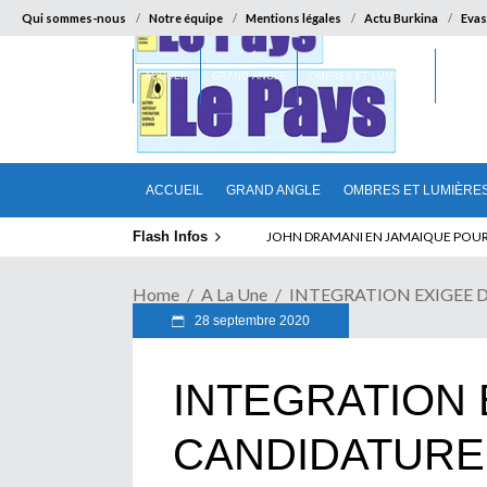
Qui sommes-nous
Notre équipe
Mentions légales
Actu Burkina
Evas
ACCUEIL
GRAND ANGLE
OMBRES ET LUMIÈRES
SUR LA
ACCUEIL
GRAND ANGLE
OMBRES ET LUMIÈRE
Flash Infos
ELECTION DE TALON A LA TETE DU SENA
JOHN DRAMANI EN JAMAIQUE POUR D
Home
A La Une
INTEGRATION EXIGEE 
28 septembre 2020
INTEGRATION 
CANDIDATURE