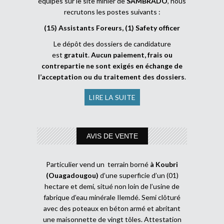
équipes sur le site minier de
SAMBRADO
, nous
recrutons les postes suivants :
(15) Assistants Foreurs, (1) Safety officer
Le dépôt des dossiers de candidature
est
gratuit
.
Aucun paiement, frais ou
contrepartie ne sont exigés en échange de
l’acceptation ou du traitement des dossiers
.
LIRE LA SUITE
AVIS DE VENTE
Particulier vend un terrain borné
à Koubri
(Ouagadougou)
d’une superficie d’un (01)
hectare et demi, situé non loin de l’usine de
fabrique d’eau minérale Ilemdé. Semi clôturé
avec des poteaux en béton armé et abritant
une maisonnette de vingt tôles. Attestation