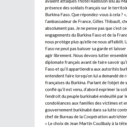
avaient attaqués l’hôtel Radisson Blu au Mali
présence des soldats français sur le territoi
Burkina Faso. Que répondez-vous à cela ? », 
l’ambassadeur de France, Gilles Thibault, ch
absolument pas. Je ne pense pas que c’est ce
engagements du Burkina Faso et de la Franc
nous protège plus qu’elle ne nous affaiblit.
Faso ne peut pas baisser sa garde et laisse
agir librement. Nous devons lutter ensemble 
diplomate français avant de faire savoir qu’i
Faso et qu’il appartiendra aux autorités bur
entendent faire lorsqu’on lui a demandé de 
françaises du Burkina. Parlant de l’objet de s
confié qu’il est venu, d’abord exprimer la s
l’endroit du peuple burkinabè endeuillé par 
condoléances aux familles des victimes et en
gouvernement burkinabè dans sa lutte contre
chef de Bureau de la Coopération autrichien
« Le choix de Jean Martin Coulibaly à la tête