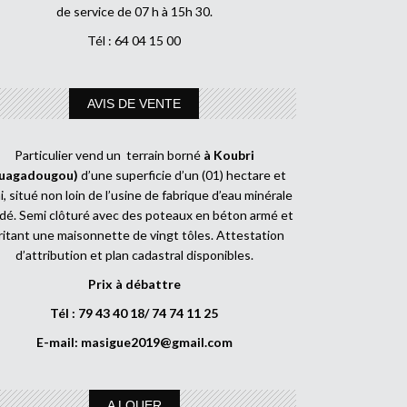
de service de 07 h à 15h 30.
Tél : 64 04 15 00
AVIS DE VENTE
Particulier vend un terrain borné
à Koubri
uagadougou)
d’une superficie d’un (01) hectare et
, situé non loin de l’usine de fabrique d’eau minérale
dé. Semi clôturé avec des poteaux en béton armé et
ritant une maisonnette de vingt tôles. Attestation
d’attribution et plan cadastral disponibles.
Prix à débattre
Tél : 79 43 40 18/ 74 74 11 25
E-mail:
masigue2019@gmail.com
A LOUER