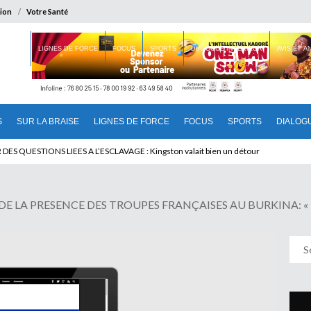
ion
Votre Santé
 BRAISE
LIGNES DE FORCE
FOCUS
SPORTS
DIALOGUE INTERIEUR
AVIS ET 
S
SUR LA BRAISE
LIGNES DE FORCE
FOCUS
SPORTS
DIALOG
U CAMEROUN : Qui pilote le Cameroun ?
 LA PRESENCE DES TROUPES FRANÇAISES AU BURKINA: « No