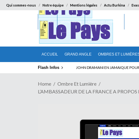
Qui sommes-nous
Notre équipe
Mentions légales
Actu Burkina
Evas
ACCUEIL
GRAND ANGLE
OMBRES ET LUMIÈRES
SUR LA
ACCUEIL
GRAND ANGLE
OMBRES ET LUMIÈRE
Flash Infos
ABSENCE PROLONGEE DE PAUL BIYA D
Home
Ombre Et Lumière
L’AMBASSADEUR DE LA FRANCE A PROPOS DE