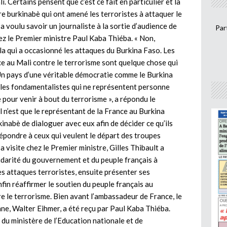
. Certains pensent que c’est ce fait en particulier et la
re burkinabè qui ont amené les terroristes à attaquer le
a voulu savoir un journaliste à la sortie d’audience de
Par
ez le Premier ministre Paul Kaba Thiéba. « Non,
la qui a occasionné les attaques du Burkina Faso. Les
e au Mali contre le terrorisme sont quelque chose qui
 Un pays d’une véritable démocratie comme le Burkina
r les fondamentalistes qui ne représentent personne
pour venir à bout du terrorisme », a répondu le
l n’est que le représentant de la France au Burkina
kinabè de dialoguer avec eux afin de décider ce qu’ils
répondre à ceux qui veulent le départ des troupes
a visite chez le Premier ministre, Gilles Thibault a
olidarité du gouvernement et du peuple français à
les attaques terroristes, ensuite présenter ses
fin réaffirmer le soutien du peuple français au
 le terrorisme. Bien avant l’ambassadeur de France, le
ne, Walter Eihmer, a été reçu par Paul Kaba Thiéba.
 du ministère de l’Education nationale et de