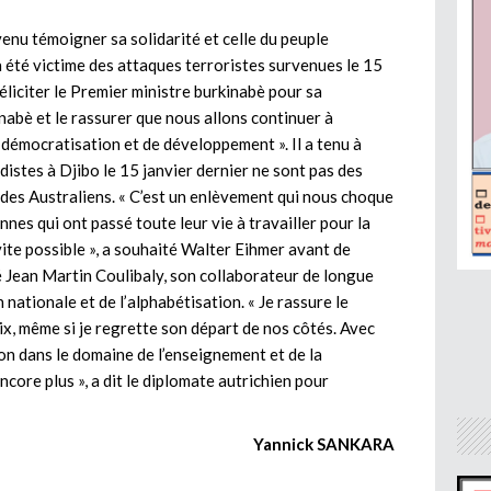
venu témoigner sa solidarité et celle du peuple
 a été victime des attaques terroristes survenues le 15
u féliciter le Premier ministre burkinabè pour sa
abè et le rassurer que nous allons continuer à
démocratisation et de développement ». Il a tenu à
distes à Djibo le 15 janvier dernier ne sont pas des
des Australiens. « C’est un enlèvement qui nous choque
nes qui ont passé toute leur vie à travailler pour la
vite possible », a souhaité Walter Eihmer avant de
cé Jean Martin Coulibaly, son collaborateur de longue
 nationale et de l’alphabétisation. « Je rassure le
oix, même si je regrette son départ de nos côtés. Avec
ion dans le domaine de l’enseignement et de la
core plus », a dit le diplomate autrichien pour
Yannick SANKARA