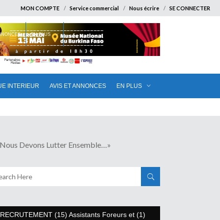
MON COMPTE
Service commercial
Nous écrire
SE CONNECTER
ANNONCES
EN PLUS
UE INTERIEUR
AVIS ET ANNONCES
EN PLUS
us Devons Lutter Ensemble…»
RECRUTEMENT (15) Assistants Foreurs et (1)