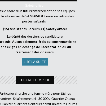
Safety officer
s le cadre d’un futur renforcement de ses équipes
r le site minier de
SAMBRADO
, nous recrutons les
postes suivants :
(15) Assistants Foreurs, (1) Safety officer
Le dépôt des dossiers de candidature
gratuit
.
Aucun paiement, frais ou contrepartie ne
sont exigés en échange de l’acceptation ou du
traitement des dossiers
.
LIRE LA SUITE
OFFRE D’EMPLOI
Particulier cherche une femme mûre pour tâches
agères. Salaire mensuel : 30 000 . Quartier Ouaga
. Habiter quartiers alentours serait un atout. Heures