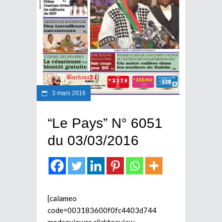
3 mars 2016
“Le Pays” N° 6051
du 03/03/2016
[calameo
code=003183600f0fc4403d744
mode=viewer clickto=view