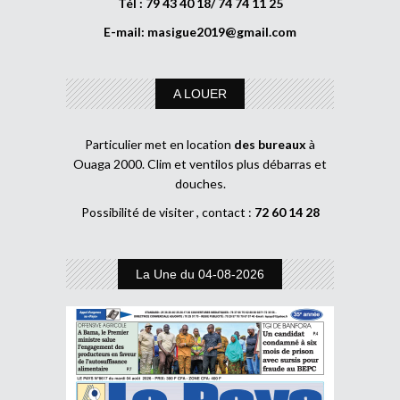
Tél : 79 43 40 18/ 74 74 11 25
E-mail:
masigue2019@gmail.com
A LOUER
Particulier met en location
des bureaux
à
Ouaga 2000. Clim et ventilos plus débarras et
douches.
Possibilité de visiter , contact :
72 60 14 28
La Une du 04-08-2026