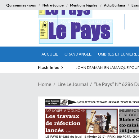
Qui sommes-nous
Notre équipe
Mentions légales
Actu Burkina
Evas
ACCUEIL
GRAND ANGLE
OMBRES ET LUMIÈRES
SUR LA
ACCUEIL
GRAND ANGLE
OMBRES ET LUMIÈRE
Flash Infos
ELECTION DE TALON A LA TETE DU SENA
Home
Lire Le Journal
“Le Pays” N° 6286 D