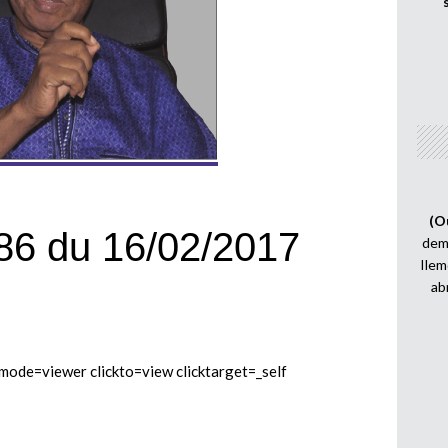
(O
86 du 16/02/2017
demi
Ilem
ab
e=viewer clickto=view clicktarget=_self