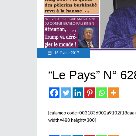
15 février 2017
“Le Pays” N° 62
[calameo code=0031836002a9102f18daa mod
width=480 height=300]