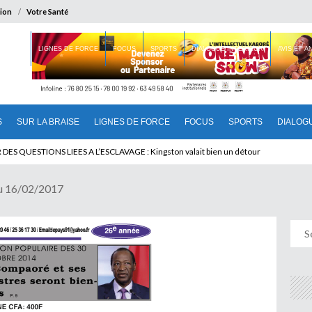
ion
Votre Santé
 BRAISE
LIGNES DE FORCE
FOCUS
SPORTS
DIALOGUE INTERIEUR
AVIS ET 
S
SUR LA BRAISE
LIGNES DE FORCE
FOCUS
SPORTS
DIALOG
T BENINOIS : Quand Patrice quitte le pouvoir sans partir !
u 16/02/2017