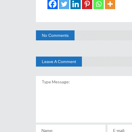
No Comments
Leave A Comment