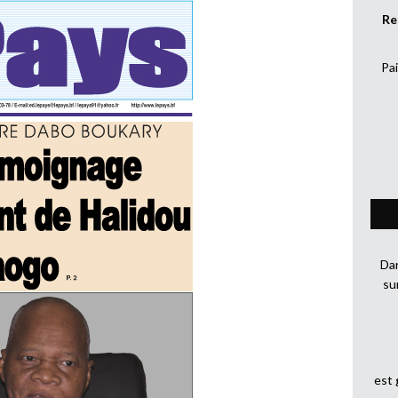
Re
Pai
Dan
su
est