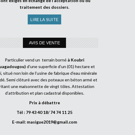
sont exigés en échange de l’acceptation ou du
traitement des dossiers
.
LIRE LA SUITE
AVIS DE VENTE
Particulier vend un terrain borné
à Koubri
uagadougou)
d’une superficie d’un (01) hectare et
, situé non loin de l’usine de fabrique d’eau minérale
dé. Semi clôturé avec des poteaux en béton armé et
ritant une maisonnette de vingt tôles. Attestation
d’attribution et plan cadastral disponibles.
Prix à débattre
Tél : 79 43 40 18/ 74 74 11 25
E-mail:
masigue2019@gmail.com