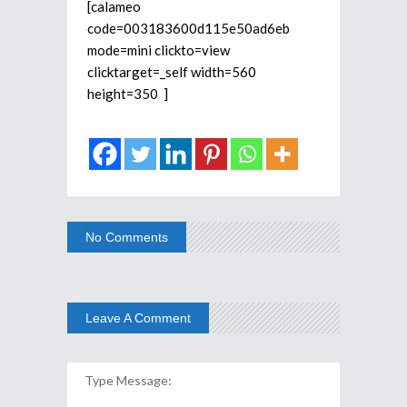
[calameo
code=003183600d115e50ad6eb
mode=mini clickto=view
clicktarget=_self width=560
height=350 ]
No Comments
Leave A Comment