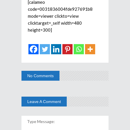
[calameo
code=0031836004fde927691b8
mode=viewer clickto=view
clicktarget=_self width=480
height=300]
No Comments
Leave A Comment