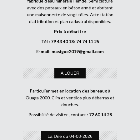
fabrique d’eau minérale Ilemdé. Semi clôturé
avec des poteaux en béton armé et abritant
une maisonnette de vingt tôles. Attestation
d’attribution et plan cadastral disponibles.
Prix à débattre
Tél : 79 43 40 18/ 74 74 11 25
E-mail:
masigue2019@gmail.com
A LOUER
Particulier met en location
des bureaux
à
Ouaga 2000. Clim et ventilos plus débarras et
douches.
Possibilité de visiter , contact :
72 60 14 28
La Une du 04-08-2026