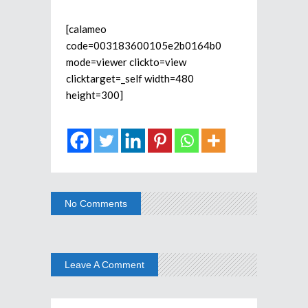
[calameo
code=003183600105e2b0164b0
mode=viewer clickto=view
clicktarget=_self width=480
height=300]
No Comments
Leave A Comment